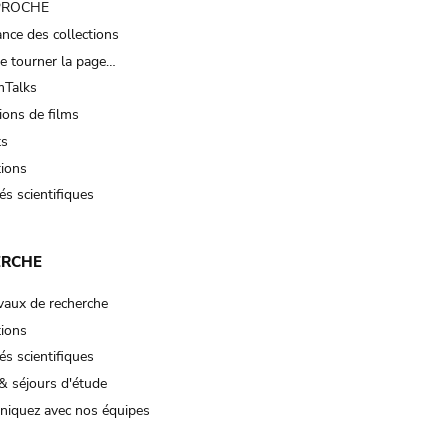
 PROCHE
nce des collections
e tourner la page…
Talks
ions de films
ts
tions
és scientifiques
ERCHE
vaux de recherche
tions
és scientifiques
& séjours d'étude
iquez avec nos équipes