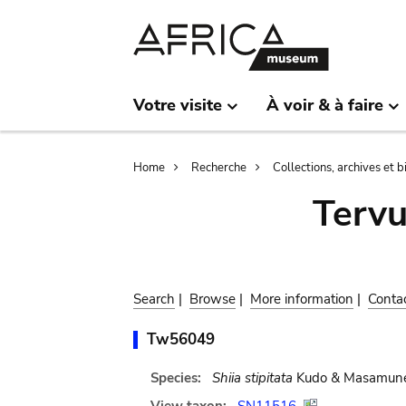
Skip
Skip
to
to
main
search
content
Votre visite
À voir & à faire
Breadcrumb
Home
Recherche
Collections, archives et 
Terv
Search
|
Browse
|
More information
|
Conta
Tw56049
Species:
Shiia stipitata
Kudo & Masamun