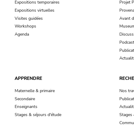
Expositions temporaires
Projet
Expositions virtuelles
Provena
Visites guidées
Avant d
Workshops
Museum
Agenda
Discuss
Podcas
Publica
Actualit
APPRENDRE
RECH
Maternelle & primaire
Nos tra
Secondaire
Publica
Enseignants
Actualit
Stages & séjours d'étude
Stages 
Commun