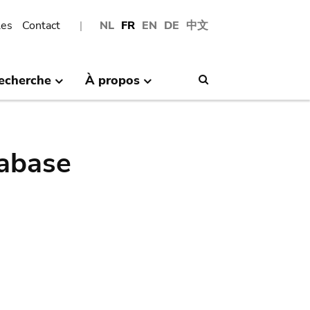
les
Contact
NL
FR
EN
DE
中文
echerche
À propos
Search
abase