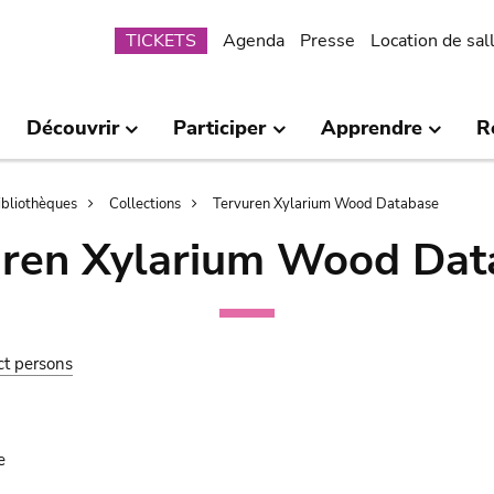
Submenu
TICKETS
Agenda
Presse
Location de sal
Découvrir
Participer
Apprendre
R
bibliothèques
Collections
Tervuren Xylarium Wood Database
uren Xylarium Wood Dat
ct persons
e