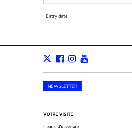
Entry date:
Facebook
Instagram
Youtube
Print
X
NEWSLETTER
Main
VOTRE VISITE
navigation
Heures d'ouverture