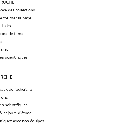
 PROCHE
nce des collections
e tourner la page…
Talks
ions de films
ts
tions
és scientifiques
ERCHE
vaux de recherche
tions
és scientifiques
& séjours d'étude
iquez avec nos équipes