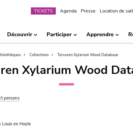
Submenu
TICKETS
Agenda
Presse
Location de sal
Découvrir
Participer
Apprendre
R
bibliothèques
Collections
Tervuren Xylarium Wood Database
uren Xylarium Wood Dat
ct persons
 Louis ex Hoyle