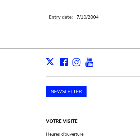
Entry date:
7/10/2004
Facebook
Instagram
Youtube
Print
X
NEWSLETTER
Main
VOTRE VISITE
navigation
Heures d'ouverture