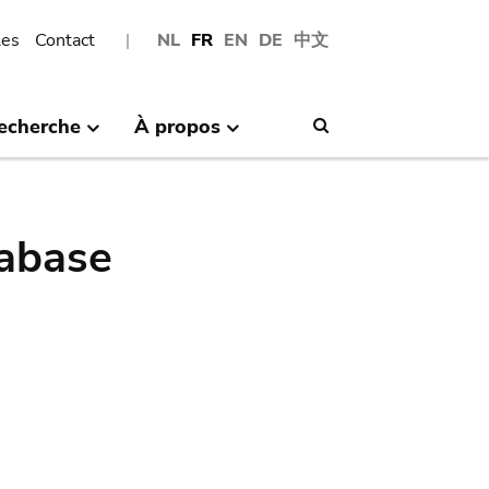
les
Contact
NL
FR
EN
DE
中文
echerche
À propos
Search
abase