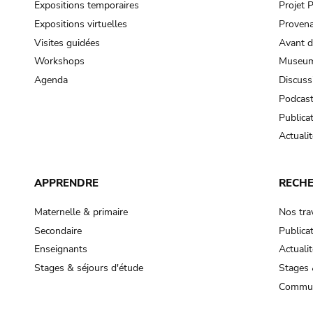
Expositions temporaires
Projet
Expositions virtuelles
Provena
Visites guidées
Avant d
Workshops
Museum
Agenda
Discuss
Podcas
Publica
Actualit
APPRENDRE
RECH
Maternelle & primaire
Nos tra
Secondaire
Publica
Enseignants
Actualit
Stages & séjours d'étude
Stages 
Commun