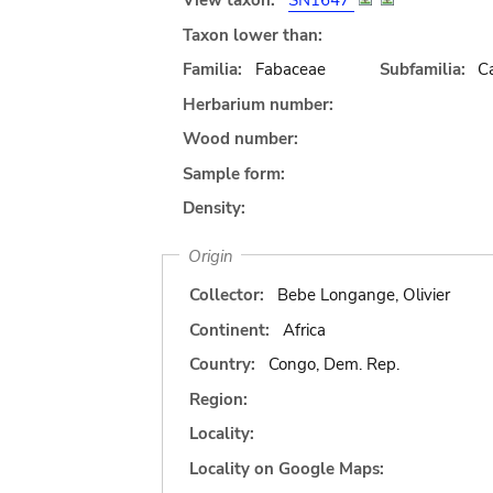
View taxon:
SN1647
Taxon lower than:
Familia:
Fabaceae
Subfamilia:
C
Herbarium number:
Wood number:
Sample form:
Density:
Origin
Collector:
Bebe Longange, Olivier
Continent:
Africa
Country:
Congo, Dem. Rep.
Region:
Locality:
Locality on Google Maps: