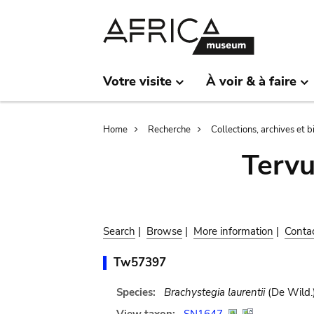
Skip
Skip
to
to
main
search
content
Votre visite
À voir & à faire
Breadcrumb
Home
Recherche
Collections, archives et 
Terv
Search
|
Browse
|
More information
|
Conta
Tw57397
Species:
Brachystegia laurentii
(De Wild.)