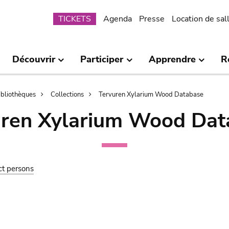
Submenu
TICKETS
Agenda
Presse
Location de sal
Découvrir
Participer
Apprendre
R
bibliothèques
Collections
Tervuren Xylarium Wood Database
uren Xylarium Wood Dat
ct persons