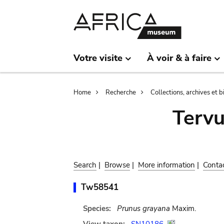
Skip
Skip
to
to
main
search
content
Votre visite
À voir & à faire
Breadcrumb
Home
Recherche
Collections, archives et 
Terv
Search
|
Browse
|
More information
|
Conta
Tw58541
Species:
Prunus grayana
Maxim.