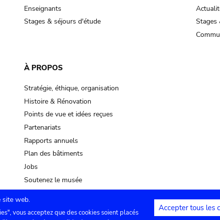
Enseignants
Actualit
Stages & séjours d'étude
Stages 
Commun
À PROPOS
Stratégie, éthique, organisation
Histoire & Rénovation
Points de vue et idées reçues
Partenariats
Rapports annuels
Plan des bâtiments
Jobs
Soutenez le musée
 site web.
Accepter tous les 
ies", vous acceptez que des cookies soient placés