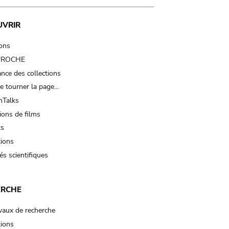
UVRIR
ions
 PROCHE
nce des collections
e tourner la page…
Talks
ions de films
ts
tions
és scientifiques
ERCHE
vaux de recherche
tions