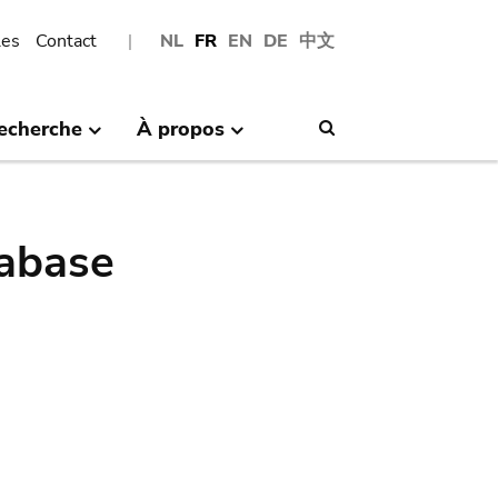
les
Contact
NL
FR
EN
DE
中文
echerche
À propos
Search
abase