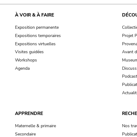
À VOIR & À FAIRE
DÉCO
Exposition permanente
Collect
Expositions temporaires
Projet
Expositions virtuelles
Provena
Visites guidées
Avant d
Workshops
Museum
Agenda
Discuss
Podcas
Publica
Actualit
APPRENDRE
RECH
Maternelle & primaire
Nos tra
Secondaire
Publica