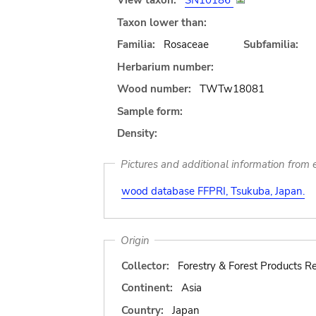
View taxon:
SN10186
Taxon lower than:
Familia:
Rosaceae
Subfamilia:
Herbarium number:
Wood number:
TWTw18081
Sample form:
Density:
Pictures and additional information from e
wood database FFPRI, Tsukuba, Japan.
Origin
Collector:
Forestry & Forest Products Re
Continent:
Asia
Country:
Japan