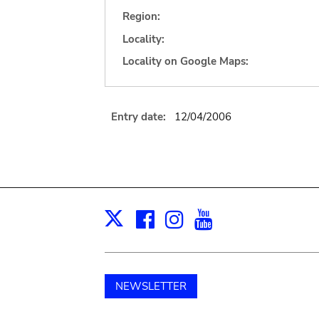
Region:
Locality:
Locality on Google Maps:
Entry date:
12/04/2006
Facebook
Instagram
Youtube
Print
X
NEWSLETTER