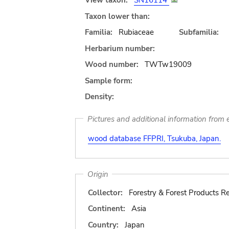
View taxon:
SN16114
Taxon lower than:
Familia:
Rubiaceae
Subfamilia:
Herbarium number:
Wood number:
TWTw19009
Sample form:
Density:
Pictures and additional information from e
wood database FFPRI, Tsukuba, Japan.
Origin
Collector:
Forestry & Forest Products Re
Continent:
Asia
Country:
Japan