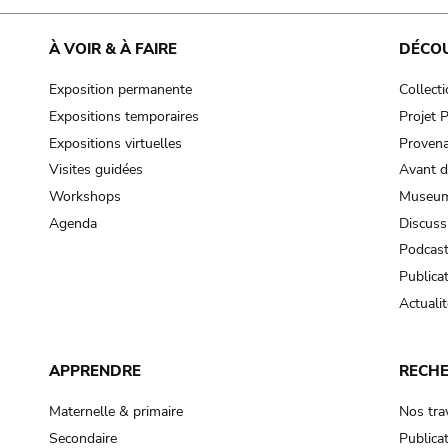
À VOIR & À FAIRE
DÉCO
Exposition permanente
Collect
Expositions temporaires
Projet
Expositions virtuelles
Provena
Visites guidées
Avant d
Workshops
Museum
Agenda
Discuss
Podcas
Publica
Actualit
APPRENDRE
RECH
Maternelle & primaire
Nos tra
Secondaire
Publica