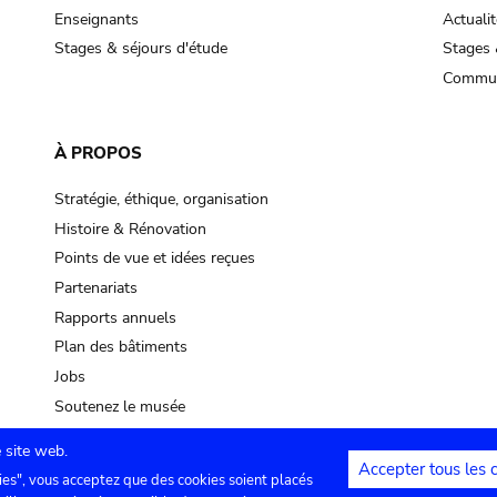
Enseignants
Actualit
Stages & séjours d'étude
Stages 
Commun
À PROPOS
Stratégie, éthique, organisation
Histoire & Rénovation
Points de vue et idées reçues
Partenariats
Rapports annuels
Plan des bâtiments
Jobs
Soutenez le musée
 site web.
Accepter tous les 
ies", vous acceptez que des cookies soient placés