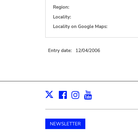
Region:
Locality:
Locality on Google Maps:
Entry date:
12/04/2006
Facebook
Instagram
Youtube
Print
X
NEWSLETTER