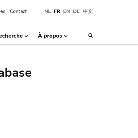
les
Contact
NL
FR
EN
DE
中文
echerche
À propos
Search
abase