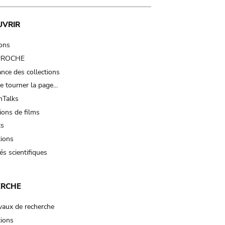
UVRIR
ions
 PROCHE
nce des collections
e tourner la page…
Talks
ions de films
ts
tions
és scientifiques
ERCHE
vaux de recherche
tions