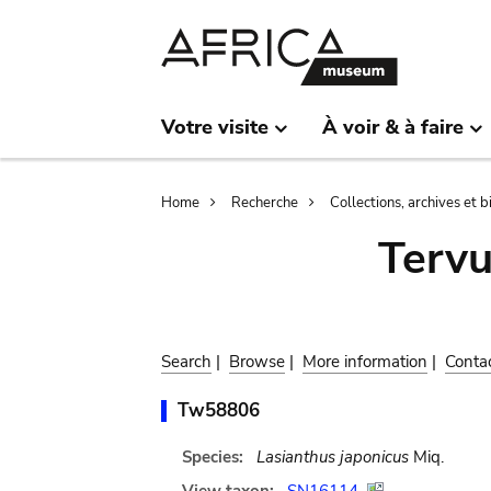
Skip
Skip
to
to
main
search
content
Votre visite
À voir & à faire
Breadcrumb
Home
Recherche
Collections, archives et 
Terv
Search
|
Browse
|
More information
|
Conta
Tw58806
Species:
Lasianthus japonicus
Miq.