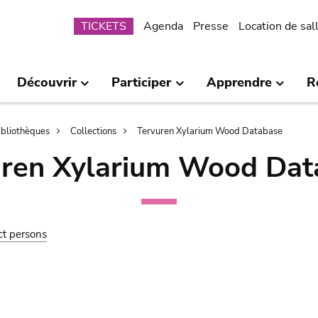
Submenu
TICKETS
Agenda
Presse
Location de sal
Découvrir
Participer
Apprendre
R
bibliothèques
Collections
Tervuren Xylarium Wood Database
uren Xylarium Wood Dat
ct persons