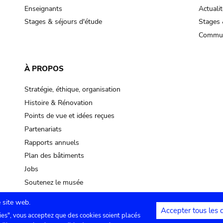
Enseignants
Actualit
Stages & séjours d'étude
Stages 
Commun
À PROPOS
Stratégie, éthique, organisation
Histoire & Rénovation
Points de vue et idées reçues
Partenariats
Rapports annuels
Plan des bâtiments
Jobs
Soutenez le musée
 site web.
Accepter tous les 
ies", vous acceptez que des cookies soient placés