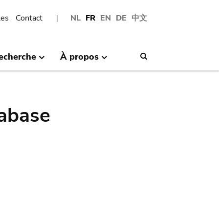
les
Contact
NL
FR
EN
DE
中文
echerche
À propos
Search
abase