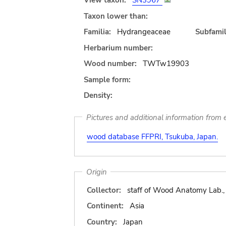
View taxon:
SN3967
Taxon lower than:
Familia:
Hydrangeaceae
Subfamil
Herbarium number:
Wood number:
TWTw19903
Sample form:
Density:
Pictures and additional information from e
wood database FFPRI, Tsukuba, Japan.
Origin
Collector:
staff of Wood Anatomy Lab.,
Continent:
Asia
Country:
Japan