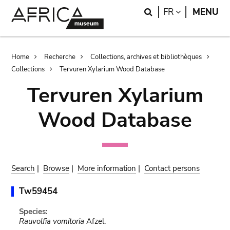
Skip
Skip
Search
LANGUAGE
FR
MENU
to
to
main
search
content
Breadcrumb
Home
Recherche
Collections, archives et bibliothèques
Collections
Tervuren Xylarium Wood Database
Tervuren Xylarium
Wood Database
Search
|
Browse
|
More information
|
Contact persons
Tw59454
Species:
Rauvolfia vomitoria
Afzel.