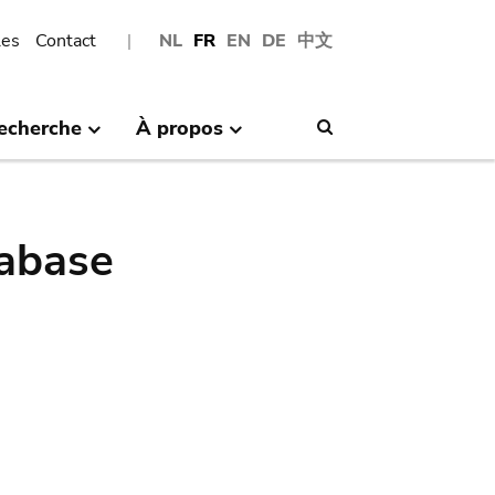
les
Contact
NL
FR
EN
DE
中文
echerche
À propos
Search
abase