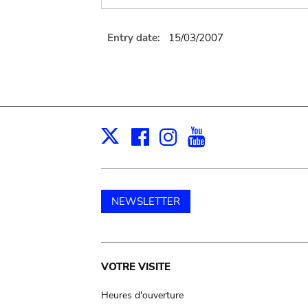
Entry date:
15/03/2007
Facebook
Instagram
Youtube
Print
X
NEWSLETTER
Main
VOTRE VISITE
navigation
Heures d'ouverture