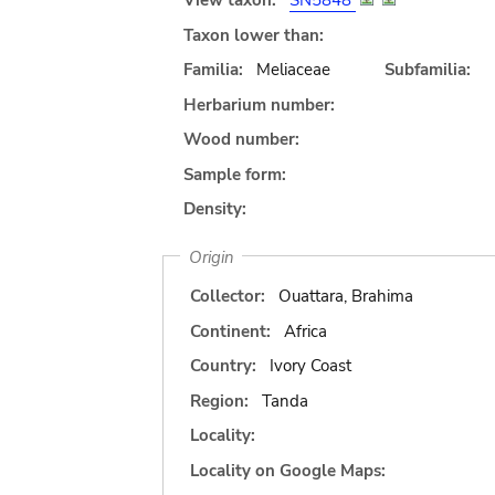
View taxon:
SN5848
Taxon lower than:
Familia:
Meliaceae
Subfamilia:
Herbarium number:
Wood number:
Sample form:
Density:
Origin
Collector:
Ouattara, Brahima
Continent:
Africa
Country:
Ivory Coast
Region:
Tanda
Locality:
Locality on Google Maps: