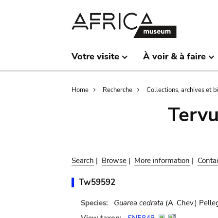
Skip
Skip
to
to
main
search
content
Votre visite
À voir & à faire
Breadcrumb
Home
Recherche
Collections, archives et 
Terv
Search
|
Browse
|
More information
|
Conta
Tw59592
Species:
Guarea cedrata
(A. Chev.) Pelleg