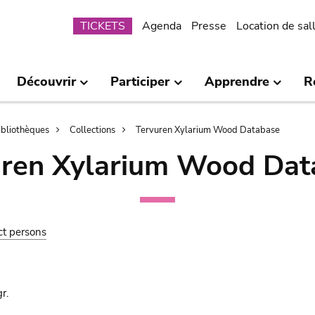
Submenu
TICKETS
Agenda
Presse
Location de sal
Découvrir
Participer
Apprendre
R
bibliothèques
Collections
Tervuren Xylarium Wood Database
uren Xylarium Wood Dat
ct persons
r.