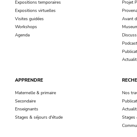
Expositions temporaires
Projet
Expositions virtuelles
Provena
Visites guidées
Avant d
Workshops
Museum
Agenda
Discuss
Podcas
Publica
Actualit
APPRENDRE
RECH
Maternelle & primaire
Nos tra
Secondaire
Publica
Enseignants
Actualit
Stages & séjours d'étude
Stages 
Commun