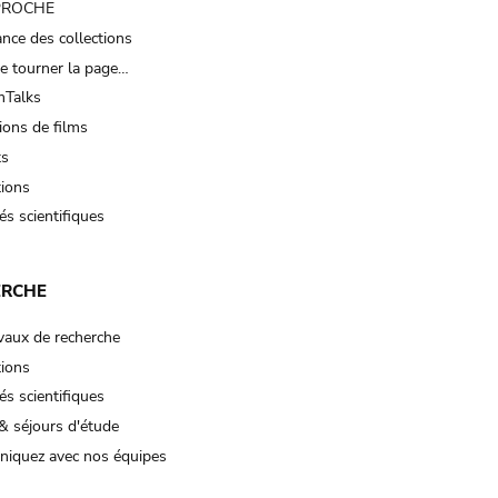
 PROCHE
nce des collections
e tourner la page…
Talks
ions de films
ts
tions
és scientifiques
ERCHE
vaux de recherche
tions
és scientifiques
& séjours d'étude
iquez avec nos équipes