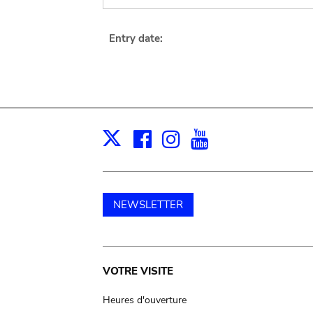
Entry date:
Facebook
Instagram
Youtube
Print
X
NEWSLETTER
Main
VOTRE VISITE
navigation
Heures d'ouverture