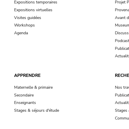
Expositions temporaires
Projet
Expositions virtuelles
Provena
Visites guidées
Avant d
Workshops
Museum
Agenda
Discuss
Podcas
Publica
Actualit
APPRENDRE
RECH
Maternelle & primaire
Nos tra
Secondaire
Publica
Enseignants
Actualit
Stages & séjours d'étude
Stages 
Commun