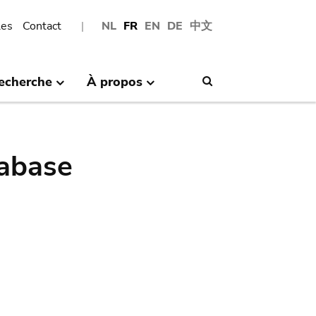
les
Contact
NL
FR
EN
DE
中文
echerche
À propos
Search
abase