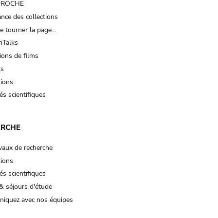
 PROCHE
nce des collections
e tourner la page…
Talks
ions de films
ts
tions
és scientifiques
ERCHE
vaux de recherche
tions
és scientifiques
& séjours d'étude
iquez avec nos équipes