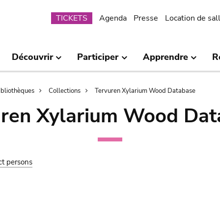
Submenu
TICKETS
Agenda
Presse
Location de sal
Découvrir
Participer
Apprendre
R
bibliothèques
Collections
Tervuren Xylarium Wood Database
uren Xylarium Wood Dat
ct persons