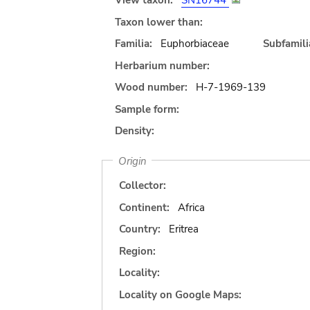
View taxon:
SN16744
Taxon lower than:
Familia:
Euphorbiaceae
Subfamili
Herbarium number:
Wood number:
H-7-1969-139
Sample form:
Density:
Origin
Collector:
Continent:
Africa
Country:
Eritrea
Region:
Locality:
Locality on Google Maps: