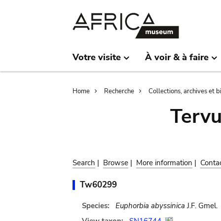
Skip
Skip
to
to
main
search
content
Votre visite
À voir & à faire
Breadcrumb
Home
Recherche
Collections, archives et 
Terv
Search
|
Browse
|
More information
|
Conta
Tw60299
Species:
Euphorbia abyssinica
J.F. Gmel.