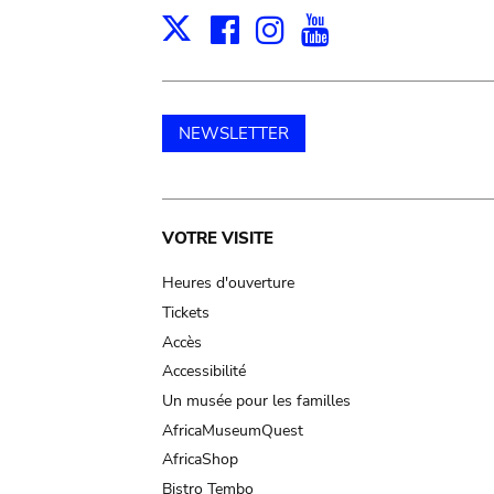
Facebook
Instagram
Youtube
Print
X
NEWSLETTER
Main
VOTRE VISITE
navigation
Heures d'ouverture
Tickets
Accès
Accessibilité
Un musée pour les familles
AfricaMuseumQuest
AfricaShop
Bistro Tembo