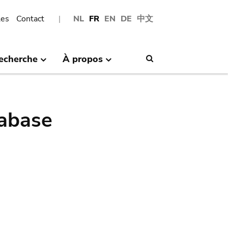
les
Contact
NL
FR
EN
DE
中文
echerche
À propos
Search
abase