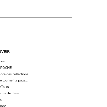
UVRIR
ions
 PROCHE
nce des collections
e tourner la page…
Talks
ions de films
ts
tions