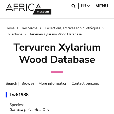
Skip
Skip
Search
LANGUAGE
FR
MENU
to
to
main
search
content
Breadcrumb
Home
Recherche
Collections, archives et bibliothèques
Collections
Tervuren Xylarium Wood Database
Tervuren Xylarium
Wood Database
Search
|
Browse
|
More information
|
Contact persons
Tw61988
Species:
Garcinia polyantha
Oliv.