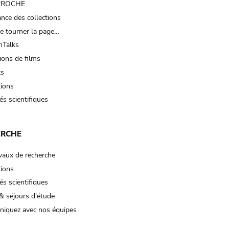
 PROCHE
nce des collections
e tourner la page…
Talks
ions de films
ts
tions
és scientifiques
ERCHE
vaux de recherche
tions
és scientifiques
& séjours d'étude
iquez avec nos équipes