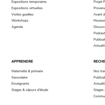
Expositions temporaires
Projet
Expositions virtuelles
Provena
Visites guidées
Avant d
Workshops
Museum
Agenda
Discuss
Podcas
Publica
Actualit
APPRENDRE
RECH
Maternelle & primaire
Nos tra
Secondaire
Publica
Enseignants
Actualit
Stages & séjours d'étude
Stages 
Commun