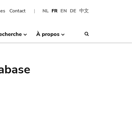
les
Contact
NL
FR
EN
DE
中文
echerche
À propos
Search
abase