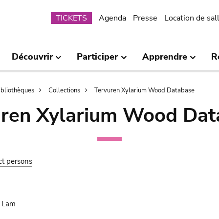
Submenu
TICKETS
Agenda
Presse
Location de sal
Découvrir
Participer
Apprendre
R
bibliothèques
Collections
Tervuren Xylarium Wood Database
uren Xylarium Wood Dat
ct persons
. Lam