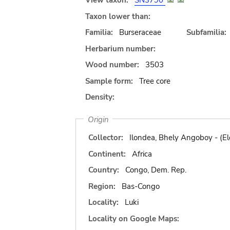
View taxon:
SN3790
Taxon lower than:
Familia:
Burseraceae
Subfamilia:
Herbarium number:
Wood number:
3503
Sample form:
Tree core
Density:
Origin
Collector:
Ilondea, Bhely Angoboy - 
Continent:
Africa
Country:
Congo, Dem. Rep.
Region:
Bas-Congo
Locality:
Luki
Locality on Google Maps: