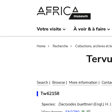
Skip
Skip
to
to
main
search
content
Votre visite
À voir & à faire
Breadcrumb
Home
Recherche
Collections, archives et 
Terv
Search
|
Browse
|
More information
|
Conta
Tw62158
Species:
Dacryodes buettneri
(Engl.) H. J