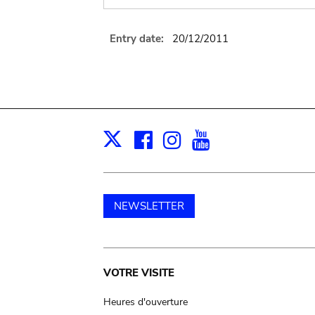
Entry date:
20/12/2011
Facebook
Instagram
Youtube
Print
X
NEWSLETTER
Main
VOTRE VISITE
navigation
Heures d'ouverture