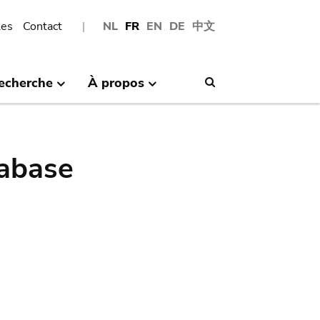
les
Contact
NL
FR
EN
DE
中文
echerche
À propos
Search
abase