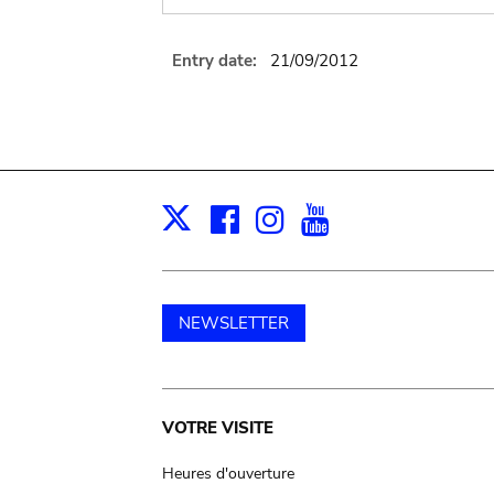
Entry date:
21/09/2012
Facebook
Instagram
Youtube
Print
X
NEWSLETTER
Main
VOTRE VISITE
navigation
Heures d'ouverture