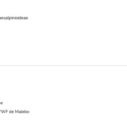
aesalpinioideae
be
 WWF de Malebo