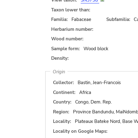
View taxon:
SN3738
Taxon lower than:
Familia:
Fabaceae
Subfamilia:
C
Herbarium number:
Wood number:
Sample form:
Wood block
Density:
Origin
Collector:
Bastin, Jean-Francois
Continent:
Africa
Country:
Congo, Dem. Rep.
Region:
Province Bandundu, MaiNdom
Locality:
Plateaux Bateke Nord, Base
Locality on Google Maps: