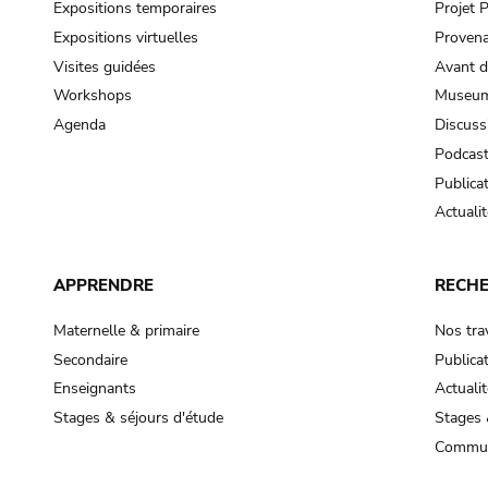
Expositions temporaires
Projet
Expositions virtuelles
Provena
Visites guidées
Avant d
Workshops
Museum
Agenda
Discuss
Podcas
Publica
Actualit
APPRENDRE
RECH
Maternelle & primaire
Nos tra
Secondaire
Publica
Enseignants
Actualit
Stages & séjours d'étude
Stages 
Commun