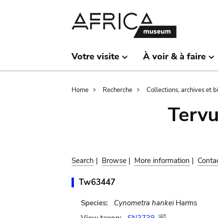
Skip
Skip
to
to
main
search
content
Votre visite
À voir & à faire
Breadcrumb
Home
Recherche
Collections, archives et 
Terv
Search
|
Browse
|
More information
|
Conta
Tw63447
Species:
Cynometra hankei
Harms