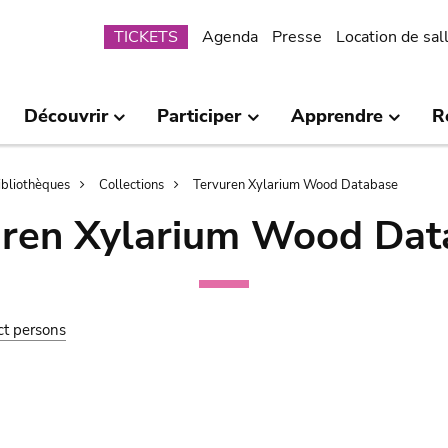
Submenu
TICKETS
Agenda
Presse
Location de sal
Découvrir
Participer
Apprendre
R
bibliothèques
Collections
Tervuren Xylarium Wood Database
uren Xylarium Wood Dat
ct persons