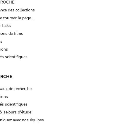
 PROCHE
nce des collections
e tourner la page…
Talks
ions de films
ts
tions
és scientifiques
ERCHE
vaux de recherche
tions
és scientifiques
& séjours d'étude
iquez avec nos équipes