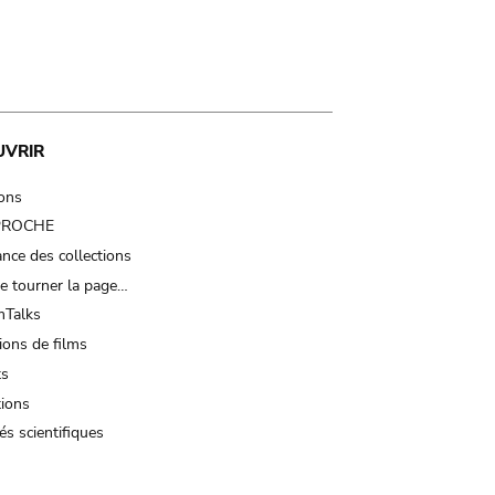
UVRIR
ions
 PROCHE
nce des collections
e tourner la page…
Talks
ions de films
ts
tions
és scientifiques