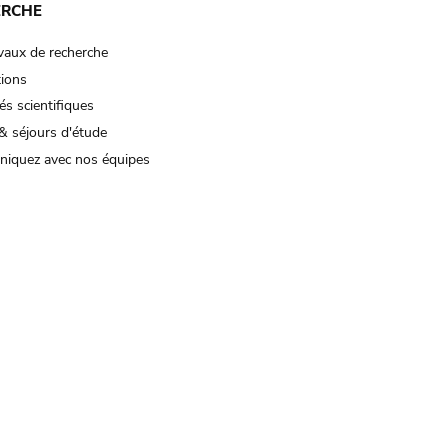
ERCHE
vaux de recherche
tions
és scientifiques
& séjours d'étude
iquez avec nos équipes