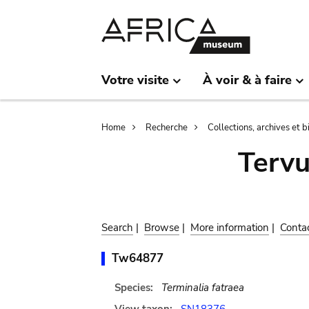
Skip
Skip
to
to
main
search
content
Votre visite
À voir & à faire
Breadcrumb
Home
Recherche
Collections, archives et 
Terv
Search
|
Browse
|
More information
|
Conta
Tw64877
Species:
Terminalia fatraea