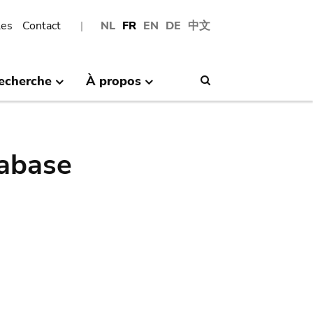
les
Contact
NL
FR
EN
DE
中文
echerche
À propos
Search
abase