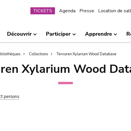
Submenu
TICKETS
Agenda
Presse
Location de sal
Découvrir
Participer
Apprendre
R
bibliothèques
Collections
Tervuren Xylarium Wood Database
uren Xylarium Wood Dat
ct persons