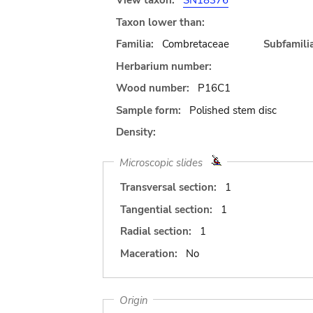
View taxon:
SN18376
Taxon lower than:
Familia:
Combretaceae
Subfamilia
Herbarium number:
Wood number:
P16C1
Sample form:
Polished stem disc
Density:
Microscopic slides
Transversal section:
1
Tangential section:
1
Radial section:
1
Maceration:
No
Origin