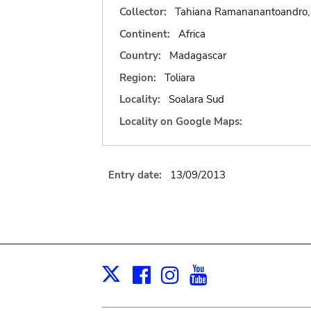
Collector:
Tahiana Ramananantoandro, 
Continent:
Africa
Country:
Madagascar
Region:
Toliara
Locality:
Soalara Sud
Locality on Google Maps:
Entry date:
13/09/2013
Facebook
Instagram
Youtube
Print
X