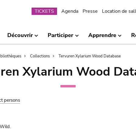
Submenu
TICKETS
Agenda
Presse
Location de sal
Découvrir
Participer
Apprendre
R
bibliothèques
Collections
Tervuren Xylarium Wood Database
uren Xylarium Wood Dat
ct persons
Wild.