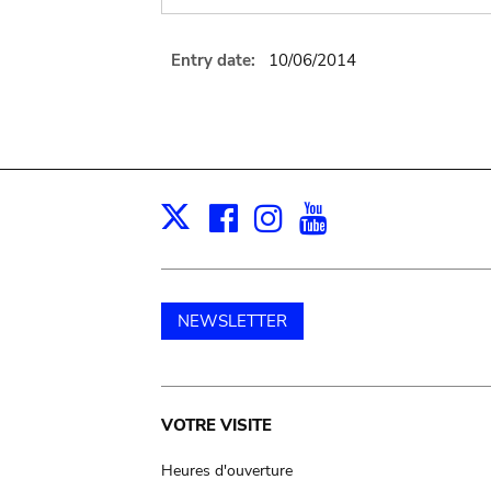
Entry date:
10/06/2014
Facebook
Instagram
Youtube
Print
X
NEWSLETTER
Main
VOTRE VISITE
navigation
Heures d'ouverture