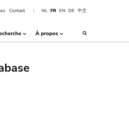
les
Contact
NL
FR
EN
DE
中文
echerche
À propos
Search
abase