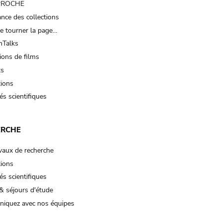
 PROCHE
nce des collections
e tourner la page…
Talks
ions de films
ts
tions
és scientifiques
ERCHE
vaux de recherche
tions
és scientifiques
& séjours d'étude
iquez avec nos équipes