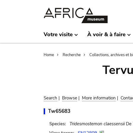
Skip
Skip
to
to
main
search
content
Votre visite
À voir & à faire
Breadcrumb
Home
Recherche
Collections, archives et 
Terv
Search
|
Browse
|
More information
|
Conta
Tw65683
Species:
Tridesmostemon claessensii
De 