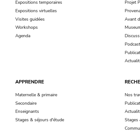
Expositions temporaires
Projet
Expositions virtuelles
Provena
Visites guidées
Avant d
Workshops
Museum
Agenda
Discuss
Podcas
Publica
Actualit
APPRENDRE
RECH
Maternelle & primaire
Nos tra
Secondaire
Publica
Enseignants
Actualit
Stages & séjours d'étude
Stages 
Commun