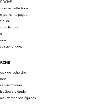
 PROCHE
nce des collections
e tourner la page…
Talks
ions de films
ts
tions
és scientifiques
ERCHE
vaux de recherche
tions
és scientifiques
& séjours d'étude
iquez avec nos équipes