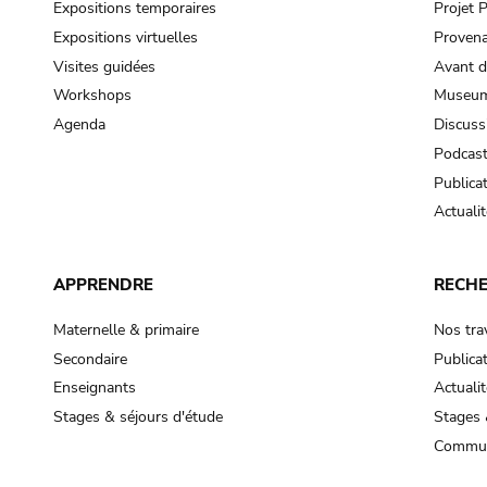
Expositions temporaires
Projet
Expositions virtuelles
Provena
Visites guidées
Avant d
Workshops
Museum
Agenda
Discuss
Podcas
Publica
Actualit
APPRENDRE
RECH
Maternelle & primaire
Nos tra
Secondaire
Publica
Enseignants
Actualit
Stages & séjours d'étude
Stages 
Commun