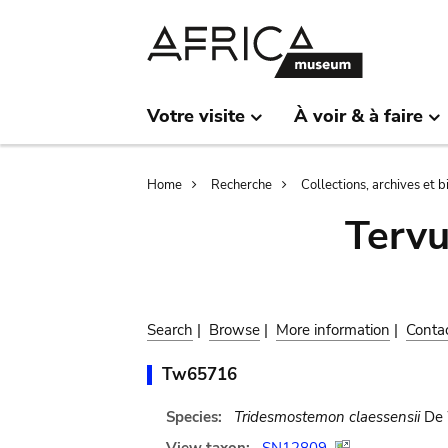
Skip
Skip
to
to
main
search
content
Votre visite
À voir & à faire
Breadcrumb
Home
Recherche
Collections, archives et 
Terv
Search
|
Browse
|
More information
|
Conta
Tw65716
Species:
Tridesmostemon claessensii
De 