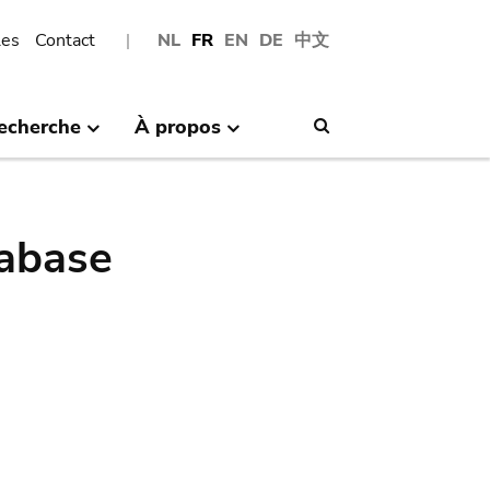
les
Contact
NL
FR
EN
DE
中文
echerche
À propos
Search
abase