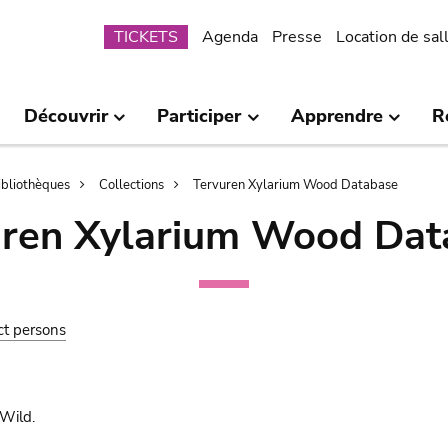
Submenu
TICKETS
Agenda
Presse
Location de sal
Découvrir
Participer
Apprendre
R
bibliothèques
Collections
Tervuren Xylarium Wood Database
uren Xylarium Wood Dat
ct persons
Wild.