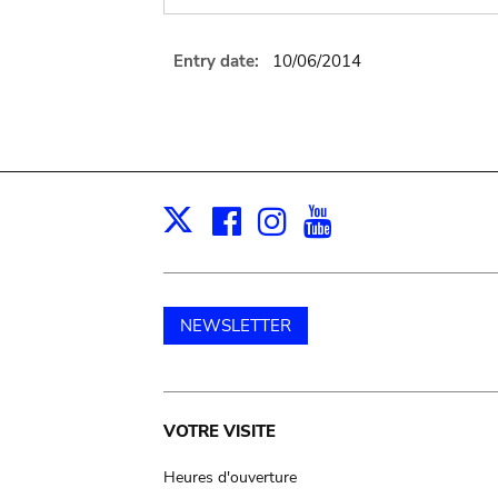
Entry date:
10/06/2014
Facebook
Instagram
Youtube
Print
X
NEWSLETTER
Main
VOTRE VISITE
navigation
Heures d'ouverture