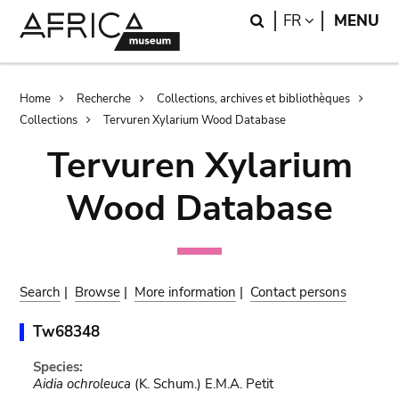
Skip
Skip
Search
LANGUAGE
FR
MENU
to
to
main
search
content
Breadcrumb
Home
Recherche
Collections, archives et bibliothèques
Collections
Tervuren Xylarium Wood Database
Tervuren Xylarium
Wood Database
Search
|
Browse
|
More information
|
Contact persons
Tw68348
Species:
Aidia ochroleuca
(K. Schum.) E.M.A. Petit