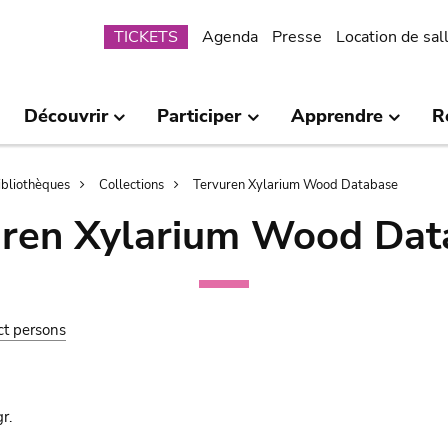
Submenu
TICKETS
Agenda
Presse
Location de sal
Découvrir
Participer
Apprendre
R
bibliothèques
Collections
Tervuren Xylarium Wood Database
uren Xylarium Wood Dat
ct persons
r.