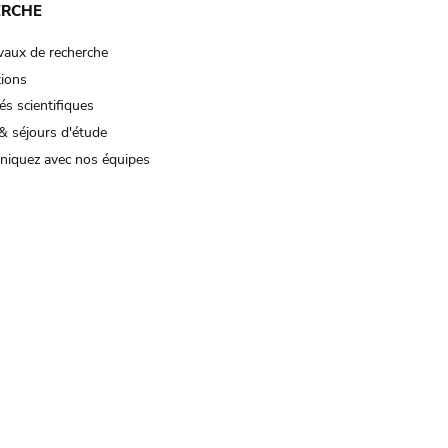
ERCHE
vaux de recherche
tions
és scientifiques
& séjours d'étude
iquez avec nos équipes