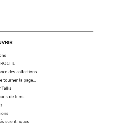
UVRIR
ions
 PROCHE
nce des collections
e tourner la page…
Talks
ions de films
ts
tions
és scientifiques