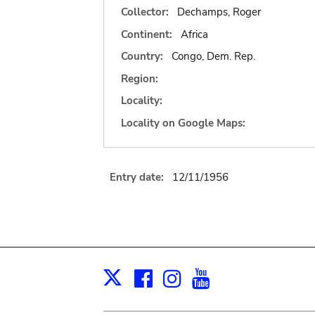
Collector:
Dechamps, Roger
Continent:
Africa
Country:
Congo, Dem. Rep.
Region:
Locality:
Locality on Google Maps:
Entry date:
12/11/1956
Facebook
Instagram
Youtube
Print
X