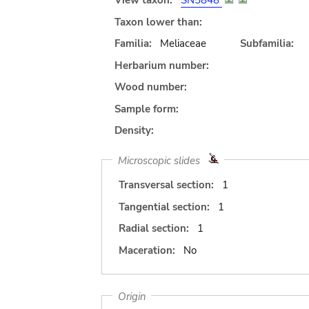
View taxon:
SN5848
Taxon lower than:
Familia:
Meliaceae
Subfamilia:
Herbarium number:
Wood number:
Sample form:
Density:
Microscopic slides
Transversal section:
1
Tangential section:
1
Radial section:
1
Maceration:
No
Origin