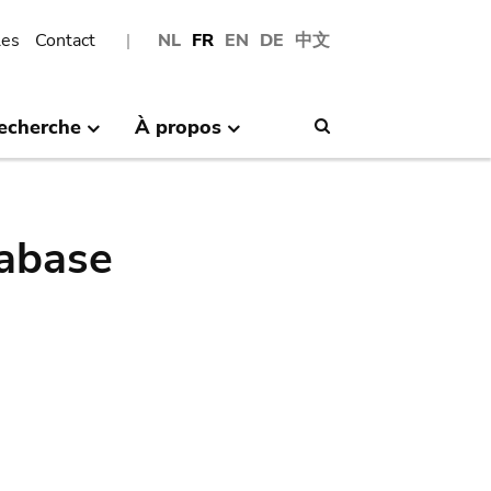
les
Contact
NL
FR
EN
DE
中文
echerche
À propos
Search
abase