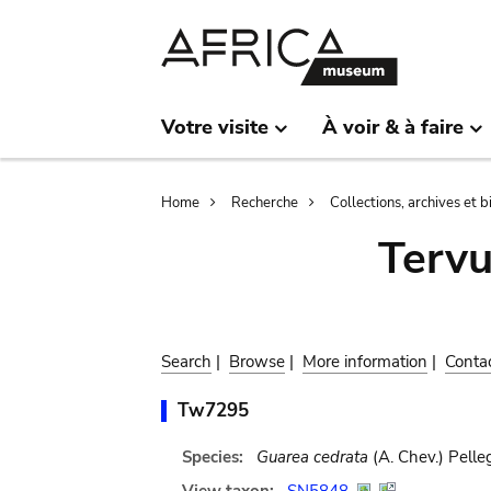
Skip
Skip
to
to
main
search
content
Votre visite
À voir & à faire
Breadcrumb
Home
Recherche
Collections, archives et 
Terv
Search
|
Browse
|
More information
|
Conta
Tw7295
Species:
Guarea cedrata
(A. Chev.) Pelleg