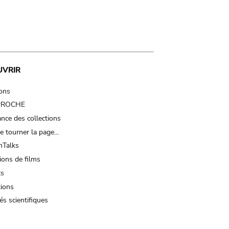
UVRIR
ions
 PROCHE
nce des collections
e tourner la page…
Talks
ions de films
ts
tions
és scientifiques