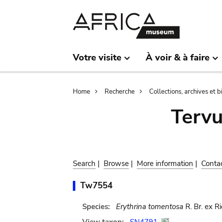
Skip
Skip
to
to
main
search
content
Votre visite
À voir & à faire
Breadcrumb
Home
Recherche
Collections, archives et 
Terv
Search
|
Browse
|
More information
|
Conta
Tw7554
Species:
Erythrina tomentosa
R. Br. ex R