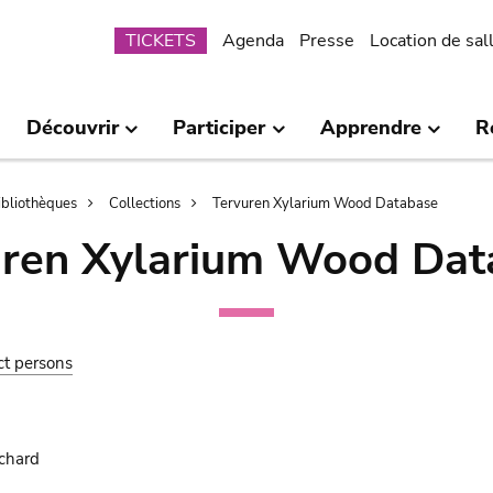
Submenu
TICKETS
Agenda
Presse
Location de sal
Découvrir
Participer
Apprendre
R
bibliothèques
Collections
Tervuren Xylarium Wood Database
uren Xylarium Wood Dat
ct persons
ichard