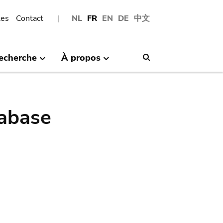
les
Contact
NL
FR
EN
DE
中文
echerche
À propos
Search
abase