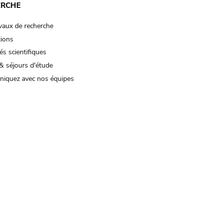
ERCHE
vaux de recherche
tions
és scientifiques
& séjours d'étude
iquez avec nos équipes