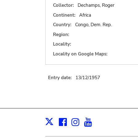
Collector:
Dechamps, Roger
Continent:
Africa
Country:
Congo, Dem. Rep.
Region:
Locality:
Locality on Google Maps:
Entry date:
13/12/1957
Facebook
Instagram
Youtube
Print
X