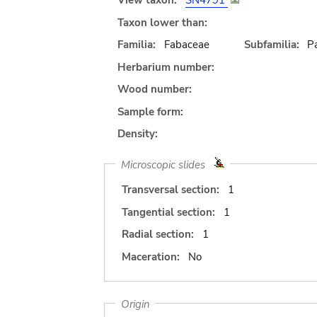
View taxon:
SN4791
Taxon lower than:
Familia:
Fabaceae
Subfamilia:
Pa
Herbarium number:
Wood number:
Sample form:
Density:
Microscopic slides
Transversal section:
1
Tangential section:
1
Radial section:
1
Maceration:
No
Origin