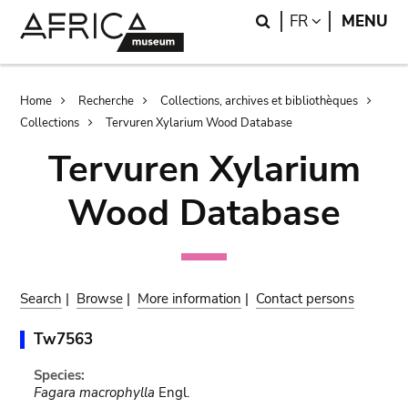
Skip
Skip
Search
LANGUAGE
FR
MENU
to
to
main
search
content
Breadcrumb
Home
Recherche
Collections, archives et bibliothèques
Collections
Tervuren Xylarium Wood Database
Tervuren Xylarium
Wood Database
Search
|
Browse
|
More information
|
Contact persons
Tw7563
Species:
Fagara macrophylla
Engl.