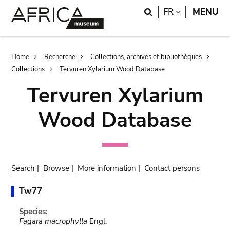
Skip
Skip
Search
LANGUAGE
FR
MENU
to
to
main
search
content
Breadcrumb
Home
Recherche
Collections, archives et bibliothèques
Collections
Tervuren Xylarium Wood Database
Tervuren Xylarium
Wood Database
Search
|
Browse
|
More information
|
Contact persons
Tw77
Species:
Fagara macrophylla
Engl.