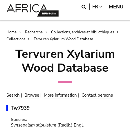
Skip
Skip
Search
LANGUAGE
FR
MENU
to
to
main
search
content
Breadcrumb
Home
Recherche
Collections, archives et bibliothèques
Collections
Tervuren Xylarium Wood Database
Tervuren Xylarium
Wood Database
Search
|
Browse
|
More information
|
Contact persons
Tw7939
Species:
Synsepalum stipulatum
(Radlk.) Engl.