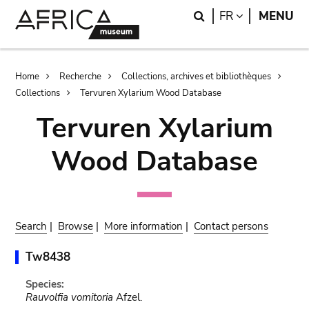
Skip
Skip
Search
LANGUAGE
FR
MENU
to
to
main
search
content
Breadcrumb
Home
Recherche
Collections, archives et bibliothèques
Collections
Tervuren Xylarium Wood Database
Tervuren Xylarium
Wood Database
Search
|
Browse
|
More information
|
Contact persons
Tw8438
Species:
Rauvolfia vomitoria
Afzel.