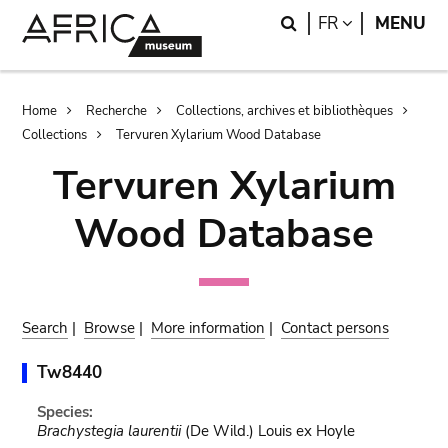
Skip
Skip
Search
LANGUAGE
FR
MENU
to
to
main
search
content
Breadcrumb
Home
Recherche
Collections, archives et bibliothèques
Collections
Tervuren Xylarium Wood Database
Tervuren Xylarium
Wood Database
Search
|
Browse
|
More information
|
Contact persons
Tw8440
Species:
Brachystegia laurentii
(De Wild.) Louis ex Hoyle