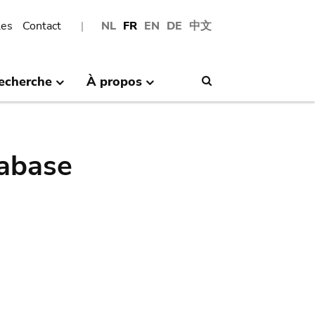
les
Contact
NL
FR
EN
DE
中文
echerche
À propos
Search
abase