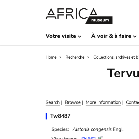
Skip
Skip
to
to
main
search
content
Votre visite
À voir & à faire
Breadcrumb
Home
Recherche
Collections, archives et 
Terv
Search
|
Browse
|
More information
|
Conta
Tw8487
Species:
Alstonia congensis
Engl.