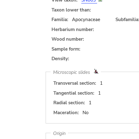
View taxon:
SN663
Taxon lower than:
Familia:
Apocynaceae
Subfamilia
Herbarium number:
Wood number:
Sample form:
Density:
Microscopic slides
Transversal section:
1
Tangential section:
1
Radial section:
1
Maceration:
No
Origin