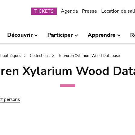
Submenu
TICKETS
Agenda
Presse
Location de sal
Découvrir
Participer
Apprendre
R
bibliothèques
Collections
Tervuren Xylarium Wood Database
uren Xylarium Wood Dat
ct persons