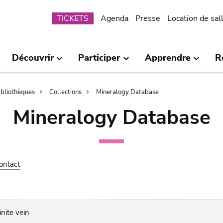
Submenu
TICKETS
Agenda
Presse
Location de sal
Découvrir
Participer
Apprendre
R
bibliothèques
Collections
Mineralogy Database
Mineralogy Database
ontact
nite vein