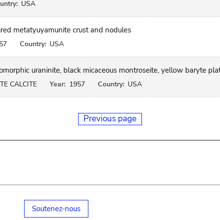
untry:
USA
ured metatyuyamunite crust and nodules
57
Country:
USA
morphic uraninite, black micaceous montroseite, yellow baryte pla
TE CALCITE
Year:
1957
Country:
USA
Previous page
Soutenez-nous