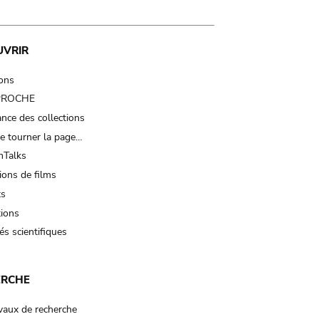
UVRIR
ions
 PROCHE
nce des collections
e tourner la page…
Talks
ions de films
ts
tions
és scientifiques
ERCHE
vaux de recherche