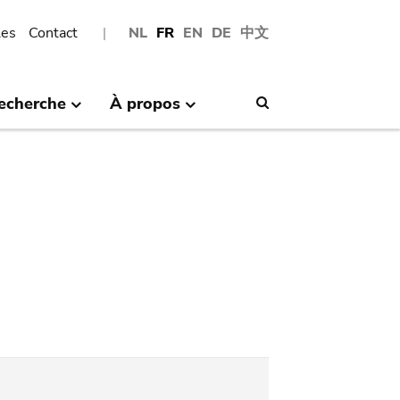
les
Contact
NL
FR
EN
DE
中文
echerche
À propos
Search