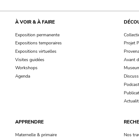
À VOIR & À FAIRE
DÉCO
Exposition permanente
Collect
Expositions temporaires
Projet
Expositions virtuelles
Provena
Visites guidées
Avant d
Workshops
Museum
Agenda
Discuss
Podcas
Publica
Actualit
APPRENDRE
RECH
Maternelle & primaire
Nos tra