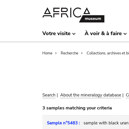
Skip
Skip
to
to
main
search
content
Votre visite
À voir & à faire
Breadcrumb
Home
Recherche
Collections, archives et 
Search
|
About the mineralogy database
|
C
3 samples matching your criteria
Sample n°5483 :
sample with black urani