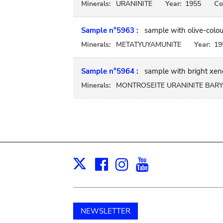
Minerals:
URANINITE
Year:
1955
Co
Sample n°5963 :
sample with olive-colo
Minerals:
METATYUYAMUNITE
Year:
19
Sample n°5964 :
sample with bright xeno
Minerals:
MONTROSEITE URANINITE BARY
Facebook
Instagram
Youtube
Print
X
NEWSLETTER