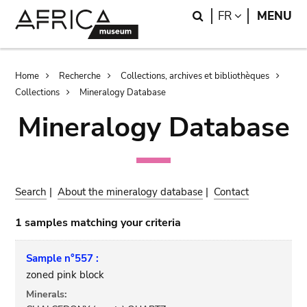
Skip
Skip
Search
LANGUAGE
FR
MENU
to
to
main
search
content
Breadcrumb
Home
Recherche
Collections, archives et bibliothèques
Collections
Mineralogy Database
Mineralogy Database
Search
|
About the mineralogy database
|
Contact
1 samples matching your criteria
Sample n°557 :
zoned pink block
Minerals: