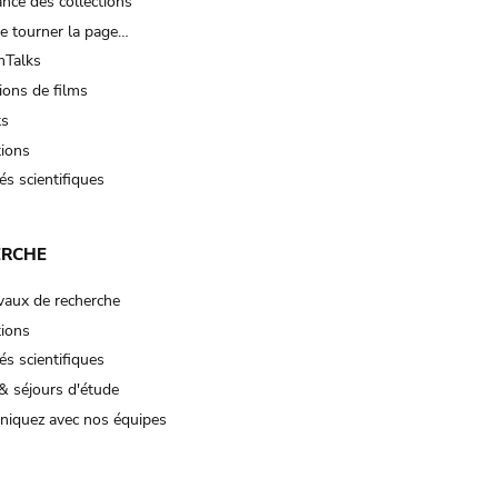
nce des collections
e tourner la page…
Talks
ions de films
ts
tions
és scientifiques
ERCHE
vaux de recherche
tions
és scientifiques
& séjours d'étude
iquez avec nos équipes