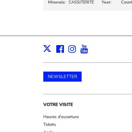
Minerals:
CASSITERITE
Year:
Count
Facebook
Instagram
Youtube
Print
X
NEWSLETTER
Main
VOTRE VISITE
navigation
Heures d'ouverture
Tickets