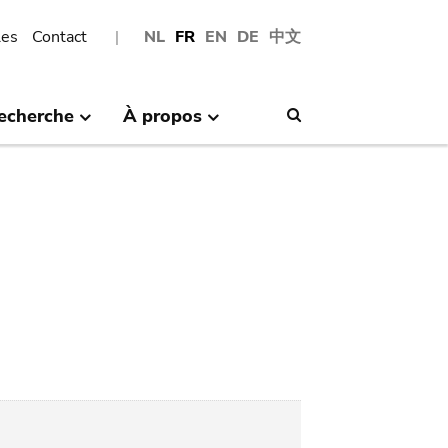
les
Contact
NL
FR
EN
DE
中文
echerche
À propos
Search