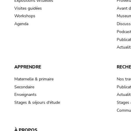
Expositions virtuelles
Provena
Visites guidées
Avant d
Workshops
Museum
Agenda
Discuss
Podcas
Publica
Actualit
APPRENDRE
RECH
Maternelle & primaire
Nos tra
Secondaire
Publica
Enseignants
Actualit
Stages & séjours d'étude
Stages 
Commun
À PROPOS