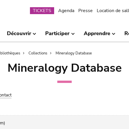
Submenu
TICKETS
Agenda
Presse
Location de sal
Découvrir
Participer
Apprendre
R
bibliothèques
Collections
Mineralogy Database
Mineralogy Database
ontact
cm)