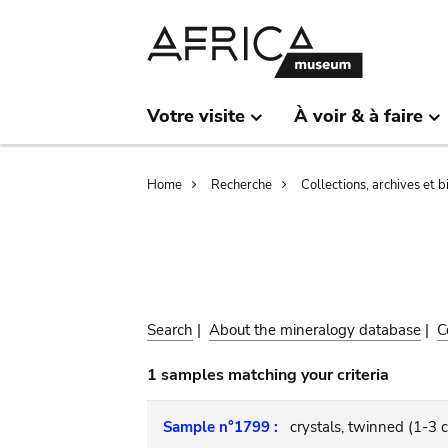
Skip
Skip
to
to
main
search
content
Votre visite
À voir & à faire
Breadcrumb
Home
Recherche
Collections, archives et 
Search
|
About the mineralogy database
|
C
1 samples matching your criteria
Sample n°1799 :
crystals, twinned (1-3 