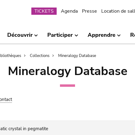
Submenu
TICKETS
Agenda
Presse
Location de sal
Découvrir
Participer
Apprendre
R
bibliothèques
Collections
Mineralogy Database
Mineralogy Database
ontact
atic crystal in pegmatite