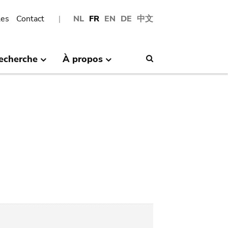
les
Contact
NL
FR
EN
DE
中文
echerche
À propos
Search