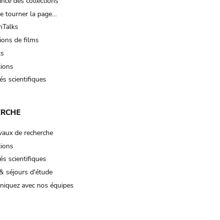
nce des collections
e tourner la page…
Talks
ions de films
ts
tions
és scientifiques
ERCHE
vaux de recherche
tions
és scientifiques
& séjours d'étude
iquez avec nos équipes