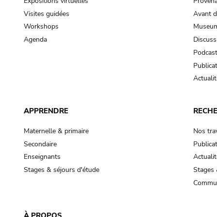
Expositions virtuelles
Provena
Visites guidées
Avant d
Workshops
Museum
Agenda
Discuss
Podcas
Publica
Actualit
APPRENDRE
RECH
Maternelle & primaire
Nos tra
Secondaire
Publica
Enseignants
Actualit
Stages & séjours d'étude
Stages 
Commun
À PROPOS