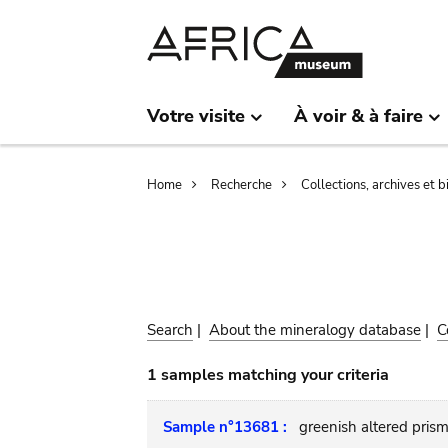
Skip
Skip
to
to
main
search
content
Votre visite
À voir & à faire
Breadcrumb
Home
Recherche
Collections, archives et 
Search
|
About the mineralogy database
|
C
1 samples matching your criteria
Sample n°13681 :
greenish altered prism