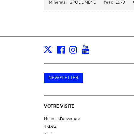
Minerals:
SPODUMENE
Year:
1979
Facebook
Instagram
Youtube
Print
X
NEWSLETTER
Main
VOTRE VISITE
navigation
Heures d'ouverture
Tickets