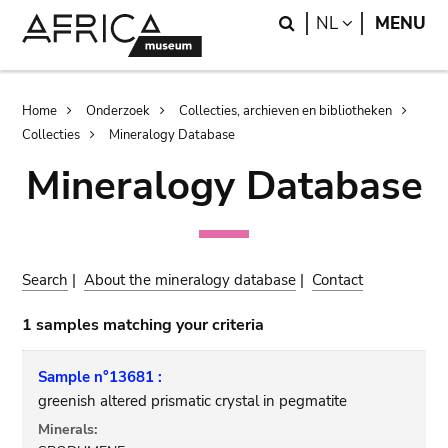
Skip
Skip
Search
LANGUAGE
NL
MENU
to
to
main
search
content
Breadcrumb
Home
Onderzoek
Collecties, archieven en bibliotheken
Collecties
Mineralogy Database
Mineralogy Database
Search
|
About the mineralogy database
|
Contact
1 samples matching your criteria
Sample n°13681 :
greenish altered prismatic crystal in pegmatite
Minerals: