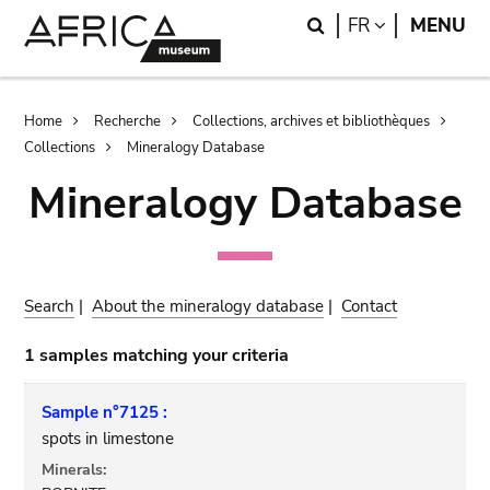
Skip
Skip
Search
LANGUAGE
FR
MENU
to
to
main
search
content
Breadcrumb
Home
Recherche
Collections, archives et bibliothèques
Collections
Mineralogy Database
Mineralogy Database
Search
|
About the mineralogy database
|
Contact
1 samples matching your criteria
Sample n°7125 :
spots in limestone
Minerals: