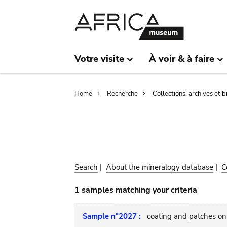
Skip
Skip
to
to
main
search
content
Votre visite
À voir & à faire
Breadcrumb
Home
Recherche
Collections, archives et 
Search
|
About the mineralogy database
|
C
1 samples matching your criteria
Sample n°2027 :
coating and patches on