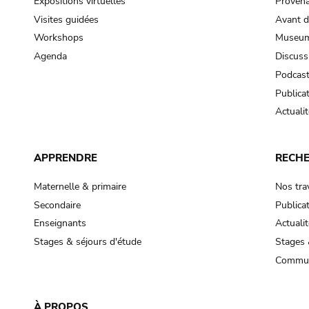
Expositions virtuelles
Provena
Visites guidées
Avant d
Workshops
Museum
Agenda
Discuss
Podcas
Publica
Actualit
APPRENDRE
RECH
Maternelle & primaire
Nos tra
Secondaire
Publica
Enseignants
Actualit
Stages & séjours d'étude
Stages 
Commun
À PROPOS