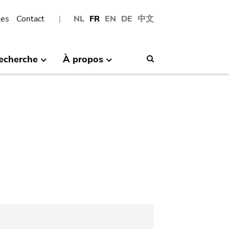
les
Contact
NL
FR
EN
DE
中文
echerche
À propos
Search