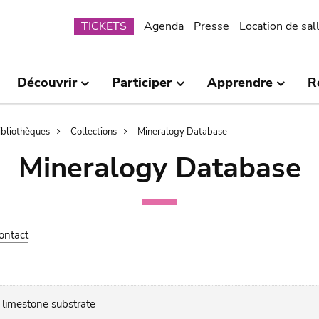
Submenu
TICKETS
Agenda
Presse
Location de sal
Découvrir
Participer
Apprendre
R
bibliothèques
Collections
Mineralogy Database
Mineralogy Database
ontact
 limestone substrate