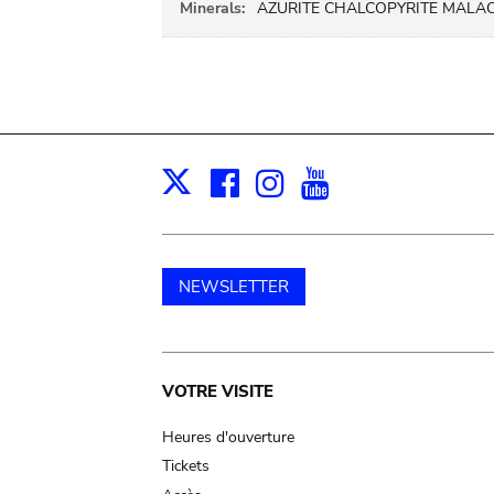
Minerals:
AZURITE CHALCOPYRITE MALAC
Facebook
Instagram
Youtube
Print
X
NEWSLETTER
Main
VOTRE VISITE
navigation
Heures d'ouverture
Tickets