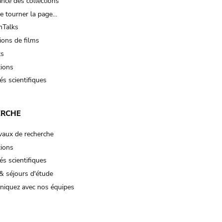
nce des collections
e tourner la page…
Talks
ions de films
ts
tions
és scientifiques
ERCHE
vaux de recherche
tions
és scientifiques
& séjours d'étude
iquez avec nos équipes