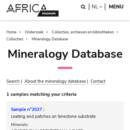
Skip
Skip
Search
LANGUAGE
NL
MENU
to
to
main
search
content
Breadcrumb
Home
Onderzoek
Collecties, archieven en bibliotheken
Collecties
Mineralogy Database
Mineralogy Database
Search
|
About the mineralogy database
|
Contact
1 samples matching your criteria
Sample n°2027 :
coating and patches on limestone substrate
Minerals: