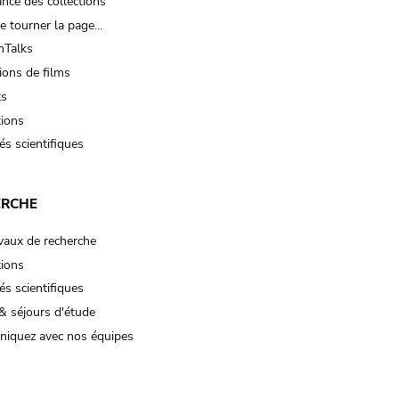
nce des collections
e tourner la page…
Talks
ions de films
ts
tions
és scientifiques
ERCHE
vaux de recherche
tions
és scientifiques
& séjours d'étude
iquez avec nos équipes