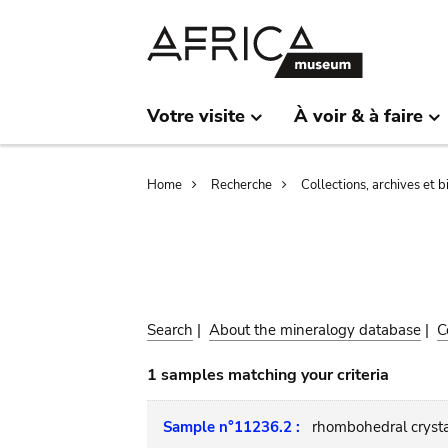
Skip
Skip
to
to
main
search
content
Votre visite
À voir & à faire
Breadcrumb
Home
Recherche
Collections, archives et 
Search
|
About the mineralogy database
|
C
1 samples matching your criteria
Sample n°11236.2 :
rhombohedral crysta