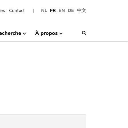
les
Contact
NL
FR
EN
DE
中文
echerche
À propos
Search