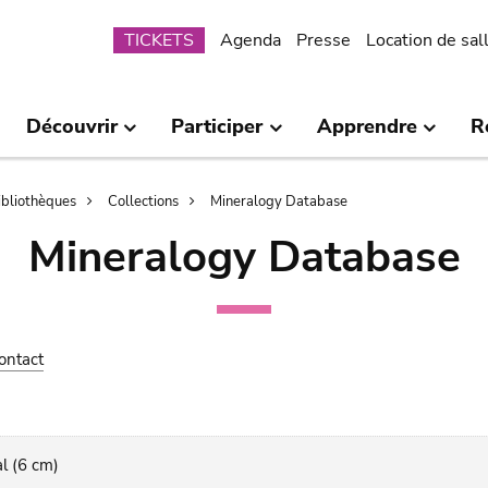
Submenu
TICKETS
Agenda
Presse
Location de sal
Découvrir
Participer
Apprendre
R
bibliothèques
Collections
Mineralogy Database
Mineralogy Database
ontact
l (6 cm)