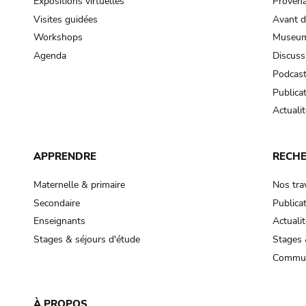
Expositions virtuelles
Provena
Visites guidées
Avant d
Workshops
Museum
Agenda
Discuss
Podcas
Publica
Actualit
APPRENDRE
RECH
Maternelle & primaire
Nos tra
Secondaire
Publica
Enseignants
Actualit
Stages & séjours d'étude
Stages 
Commun
À PROPOS