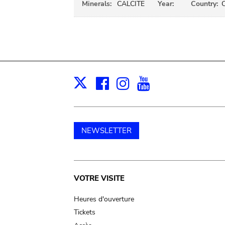
Minerals:
CALCITE
Year:
Country:
Facebook
Instagram
Youtube
Print
X
NEWSLETTER
Main
VOTRE VISITE
navigation
Heures d'ouverture
Tickets