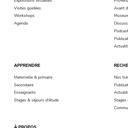
Expositions virtuelles
Provena
Visites guidées
Avant d
Workshops
Museum
Agenda
Discuss
Podcas
Publica
Actualit
APPRENDRE
RECH
Maternelle & primaire
Nos tra
Secondaire
Publica
Enseignants
Actualit
Stages & séjours d'étude
Stages 
Commun
À PROPOS