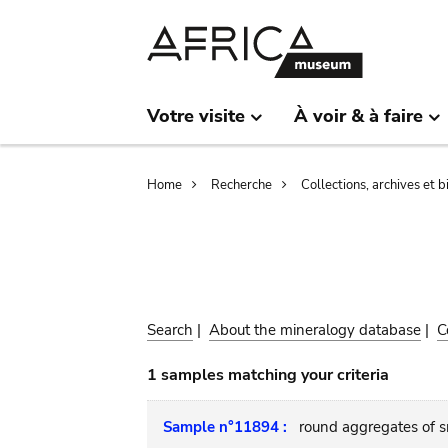
Skip
Skip
to
to
main
search
content
Votre visite
À voir & à faire
Breadcrumb
Home
Recherche
Collections, archives et 
Search
|
About the mineralogy database
|
C
1 samples matching your criteria
Sample n°11894 :
round aggregates of sm