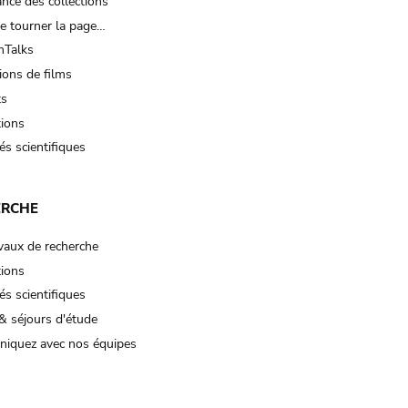
nce des collections
e tourner la page…
Talks
ions de films
ts
tions
és scientifiques
ERCHE
vaux de recherche
tions
és scientifiques
& séjours d'étude
iquez avec nos équipes