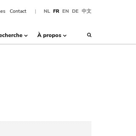
les
Contact
NL
FR
EN
DE
中文
echerche
À propos
Search