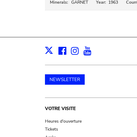
Minerals:
GARNET
Year:
1963
Count
Facebook
Instagram
Youtube
Print
X
NEWSLETTER
Main
VOTRE VISITE
navigation
Heures d'ouverture
Tickets