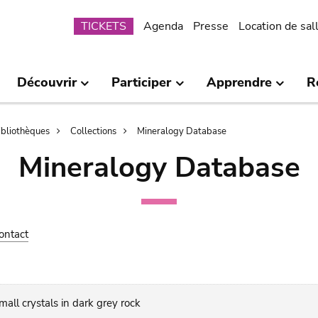
Submenu
TICKETS
Agenda
Presse
Location de sal
Découvrir
Participer
Apprendre
R
bibliothèques
Collections
Mineralogy Database
Mineralogy Database
ontact
all crystals in dark grey rock