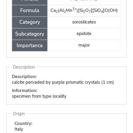
3+
Formula
Ca
(Al
Mn
)[Si
O
][SiO
]O(OH)
2
2
2
7
4
Category
sorosilicates
Subcategory
epidote
Importance
major
Description
Description:
calcite pervaded by purple prismatic crystals (1 cm)
Information:
specimen from type locality
Origin
Country:
Italy