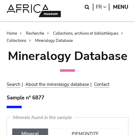
Skip
Skip
Search
LANGUAGE
FR
MENU
to
to
main
search
content
Breadcrumb
Home
Recherche
Collections, archives et bibliothèques
Collections
Mineralogy Database
Mineralogy Database
Search
|
About the mineralogy database
|
Contact
Sample n° 6877
Minerals found in the sample
Mineral
PIEMONTITE