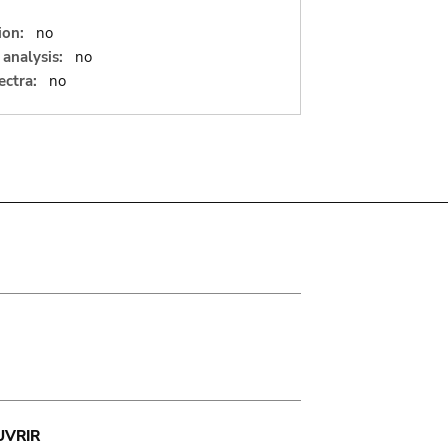
ion:
no
analysis:
no
ectra:
no
UVRIR