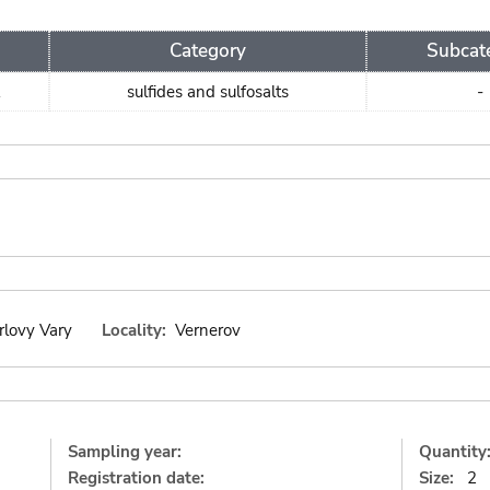
Category
Subcat
sulfides and sulfosalts
-
4
rlovy Vary
Locality:
Vernerov
Sampling year:
Quantity
Registration date:
Size:
2