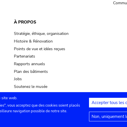
Commun
À PROPOS
Stratégie, éthique, organisation
Histoire & Rénovation
Points de vue et idées reçues
Partenariats
Rapports annuels
Plan des bâtiments
Jobs
Soutenez le musée
 site web.
Accepter tous les 
ies", vous acceptez que des cookies soient placés
lles
Contact
Paramètres de confidentialité
Mention
eilleure navigation possible de notre site.
Non, uniquement le