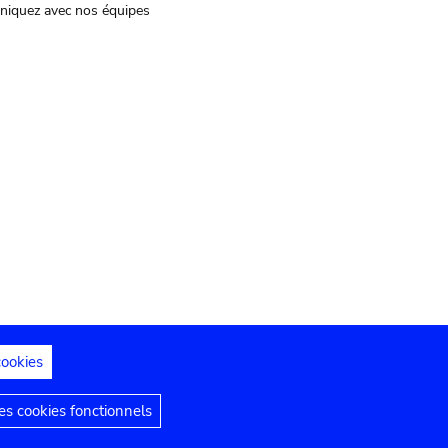
iquez avec nos équipes
cookies
s juridiques
Déclaration d'accessibilité
s cookies fonctionnels