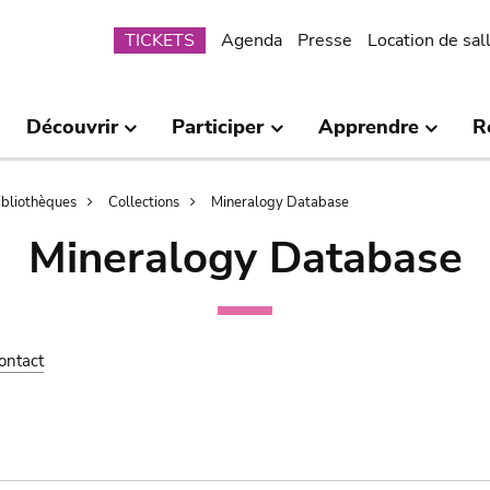
Submenu
TICKETS
Agenda
Presse
Location de sal
Découvrir
Participer
Apprendre
R
bibliothèques
Collections
Mineralogy Database
Mineralogy Database
ontact