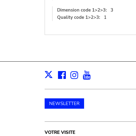
Dimension code 1>2>3:
3
Quality code 1>2>3:
1
Facebook
Instagram
Youtube
Print
X
NEWSLETTER
Main
VOTRE VISITE