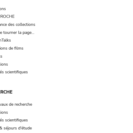
ions
 PROCHE
nce des collections
e tourner la page…
Talks
ions de films
ts
tions
és scientifiques
ERCHE
vaux de recherche
tions
és scientifiques
& séjours d'étude