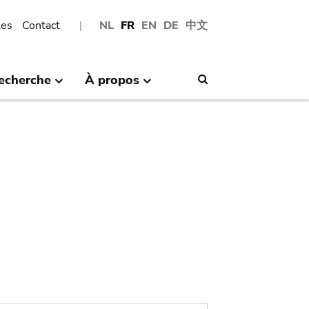
les
Contact
NL
FR
EN
DE
中文
echerche
À propos
Search