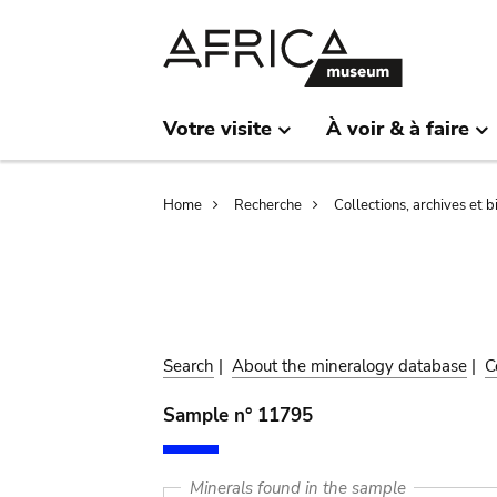
Skip
Skip
to
to
main
search
content
Votre visite
À voir & à faire
Breadcrumb
Home
Recherche
Collections, archives et 
Search
|
About the mineralogy database
|
C
Sample n° 11795
Minerals found in the sample