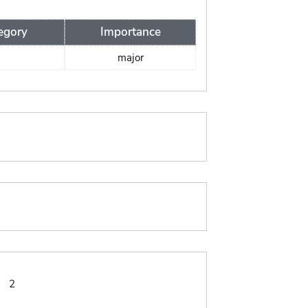
egory
Importance
major
:
2