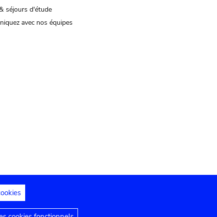
& séjours d'étude
iquez avec nos équipes
cookies
s juridiques
Déclaration d'accessibilité
s cookies fonctionnels