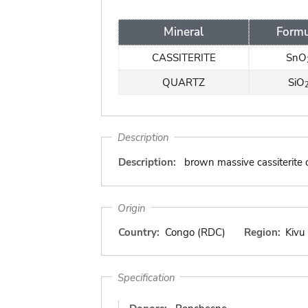
Mineral
Formu
CASSITERITE
SnO
QUARTZ
SiO
Description
Description:
brown massive cassiterite 
Origin
Country:
Congo (RDC)
Region:
Kivu
Specification