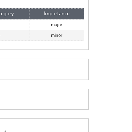
tegory
Importance
-
major
-
minor