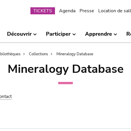
Submenu
TICKETS
Agenda
Presse
Location de sal
Découvrir
Participer
Apprendre
R
bibliothèques
Collections
Mineralogy Database
Mineralogy Database
ontact