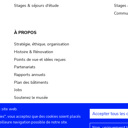
Stages & séjours d'étude
Stages 
Commun
À PROPOS
Stratégie, éthique, organisation
Histoire & Rénovation
Points de vue et idées reçues
Partenariats
Rapports annuels
Plan des bâtiments
Jobs
Soutenez le musée
 site web.
Accepter tous les 
ies", vous acceptez que des cookies soient placés
lles
Contact
Paramètres de confidentialité
Mention
eilleure navigation possible de notre site.
Non, uniquement le