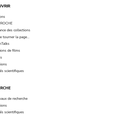
UVRIR
ions
 PROCHE
nce des collections
e tourner la page…
Talks
ions de films
ts
tions
és scientifiques
ERCHE
vaux de recherche
tions
és scientifiques