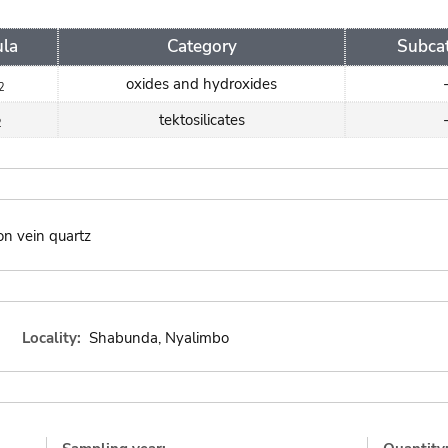
la
Category
Subca
oxides and hydroxides
2
tektosilicates
2
on vein quartz
Locality:
Shabunda, Nyalimbo