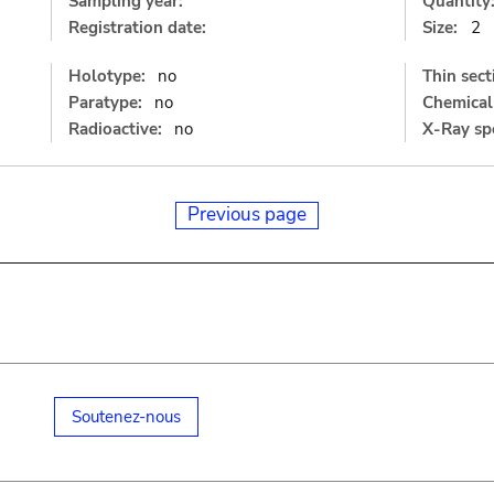
Sampling year:
Quantity
Registration date:
Size:
2
Holotype:
no
Thin sect
Paratype:
no
Chemical 
Radioactive:
no
X-Ray sp
Previous page
Soutenez-nous