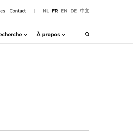
les
Contact
NL
FR
EN
DE
中文
echerche
À propos
Search