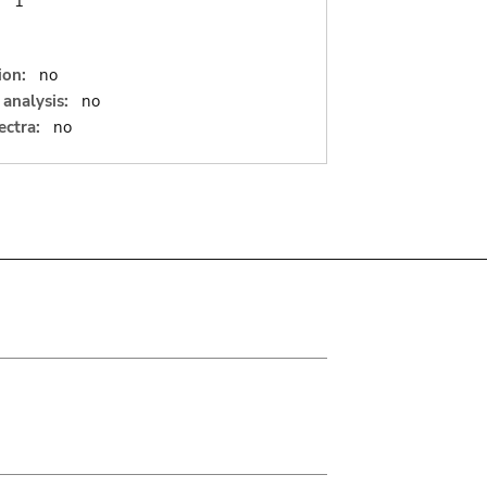
:
1
ion:
no
analysis:
no
ectra:
no