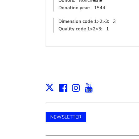
Donors:
Ronchesne
Donation year:
1944
Dimension code 1>2>3:
3
Quality code 1>2>3:
1
Facebook
Instagram
Youtube
Print
X
NEWSLETTER