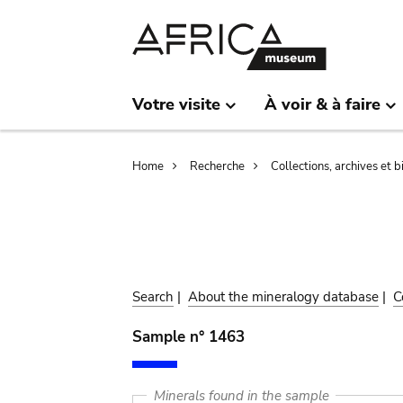
Skip
Skip
to
to
main
search
content
Votre visite
À voir & à faire
Breadcrumb
Home
Recherche
Collections, archives et 
Search
|
About the mineralogy database
|
C
Sample n° 1463
Minerals found in the sample