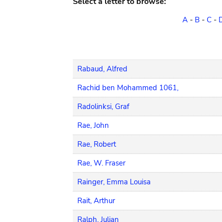
Select a letter to browse:
A
-
B
-
C
-
Rabaud, Alfred
Rachid ben Mohammed 1061,
Radolinksi, Graf
Rae, John
Rae, Robert
Rae, W. Fraser
Rainger, Emma Louisa
Rait, Arthur
Ralph, Julian