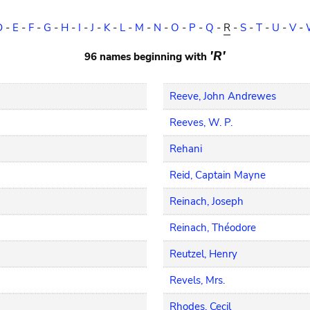
D
-
E
-
F
-
G
-
H
-
I
-
J
-
K
-
L
-
M
-
N
-
O
-
P
-
Q
-
R
-
S
-
T
-
U
-
V
-
'R'
96 names beginning with
Reeve, John Andrewes
Reeves, W. P.
Rehani
Reid, Captain Mayne
Reinach, Joseph
Reinach, Théodore
Reutzel, Henry
Revels, Mrs.
Rhodes, Cecil