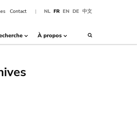
les
Contact
NL
FR
EN
DE
中文
echerche
À propos
Search
hives