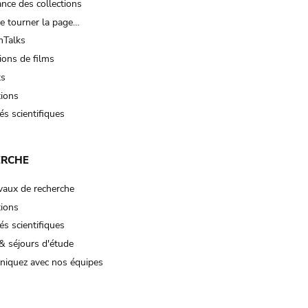
nce des collections
e tourner la page…
Talks
ions de films
ts
tions
és scientifiques
ERCHE
vaux de recherche
tions
és scientifiques
& séjours d'étude
iquez avec nos équipes