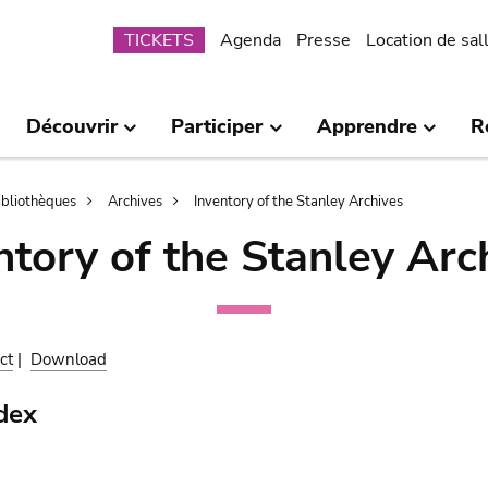
Submenu
TICKETS
Agenda
Presse
Location de sal
Découvrir
Participer
Apprendre
R
bibliothèques
Archives
Inventory of the Stanley Archives
ntory of the Stanley Arc
ct
|
Download
dex