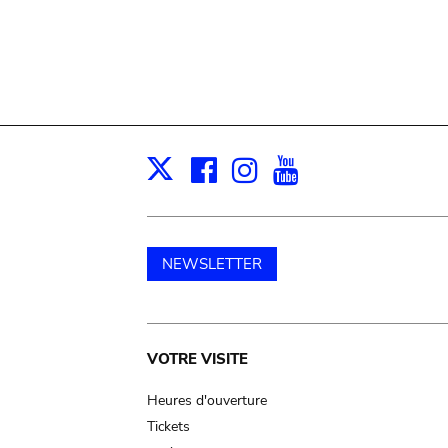
Facebook
Instagram
Youtube
Print
X
NEWSLETTER
Main
VOTRE VISITE
navigation
Heures d'ouverture
Tickets