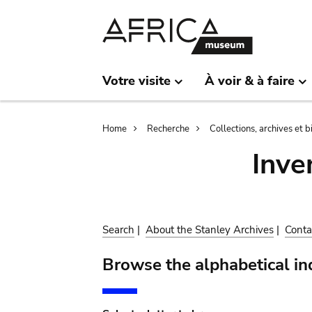
Skip
Skip
to
to
main
search
content
Votre visite
À voir & à faire
Breadcrumb
Home
Recherche
Collections, archives et 
Inve
Search
|
About the Stanley Archives
|
Conta
Browse the alphabetical in