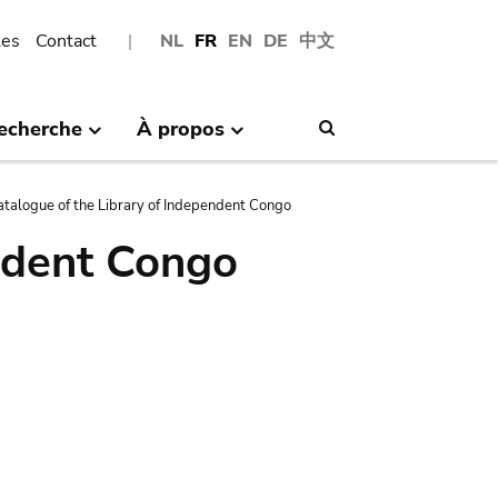
les
Contact
NL
FR
EN
DE
中文
echerche
À propos
Search
atalogue of the Library of Independent Congo
ndent Congo