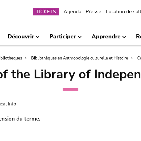
Submenu
TICKETS
Agenda
Presse
Location de sal
Découvrir
Participer
Apprendre
R
bibliothèques
Bibliothèques en Anthropologie culturelle et Histoire
C
of the Library of Indepe
ical Info
tension du terme.