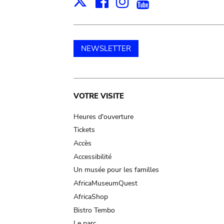
Facebook
Instagram
Youtube
Print
X
NEWSLETTER
Main
VOTRE VISITE
navigation
Heures d'ouverture
Tickets
Accès
Accessibilité
Un musée pour les familles
AfricaMuseumQuest
AfricaShop
Bistro Tembo
Le parc