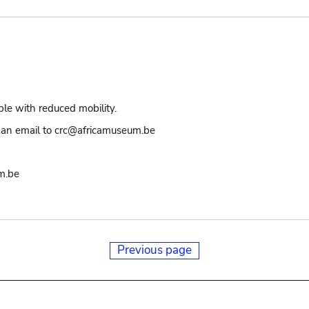
ple with reduced mobility.
an email to crc@africamuseum.be
m.be
Previous page