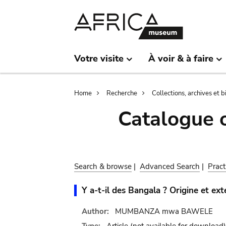
Skip
Skip
to
to
main
search
content
Votre visite
À voir & à faire
Breadcrumb
Home
Recherche
Collections, archives et 
Catalogue 
Search & browse
|
Advanced Search
|
Pract
Y a-t-il des Bangala ? Origine et ex
Author:
MUMBANZA mwa BAWELE
Type:
Article
(not available for download)