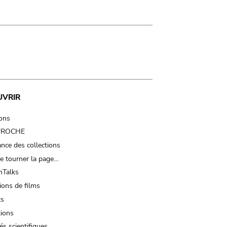
UVRIR
ions
 PROCHE
nce des collections
e tourner la page…
Talks
ions de films
ts
tions
és scientifiques