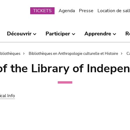
Submenu
TICKETS
Agenda
Presse
Location de sal
Découvrir
Participer
Apprendre
R
bibliothèques
Bibliothèques en Anthropologie culturelle et Histoire
C
of the Library of Indepe
ical Info