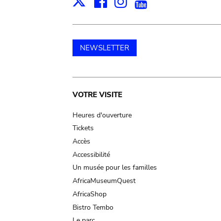
Facebook
Instagram
Youtube
Print
X
NEWSLETTER
Main
VOTRE VISITE
navigation
Heures d'ouverture
Tickets
Accès
Accessibilité
Un musée pour les familles
AfricaMuseumQuest
AfricaShop
Bistro Tembo
Le parc