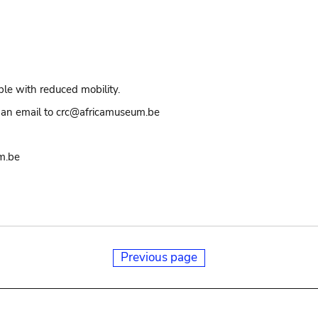
ple with reduced mobility.
an email to crc@africamuseum.be
m.be
Previous page