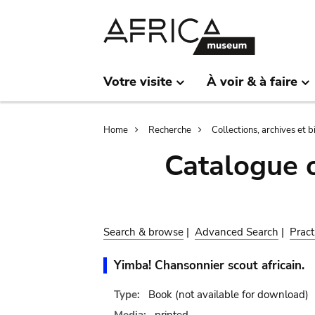
Skip
Skip
to
to
main
search
content
Votre visite
À voir & à faire
Breadcrumb
Home
Recherche
Collections, archives et 
Catalogue 
Search & browse
|
Advanced Search
|
Pract
Yimba! Chansonnier scout africain.
Type:
Book
(not available for download)
Media:
printed