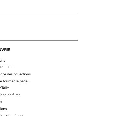
UVRIR
ions
 PROCHE
nce des collections
e tourner la page…
Talks
ions de films
ts
tions
és scientifiques