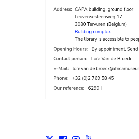
Address:
CAPA building, ground floor
Leuvensesteenweg 17
3080 Tervuren (Belgium)
Building complex
The library is accessible to peo
Opening Hours:
By appointment. Send 
Contact person:
Lore Van de Broeck
E-Mail:
lore.van.de.broeck
africamuseu
@
Phone:
+32 (0)2 769 58 45
Our reference:
6290 I