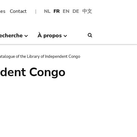
les
Contact
NL
FR
EN
DE
中文
echerche
À propos
Search
atalogue of the Library of Independent Congo
ndent Congo