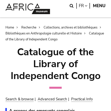
Skip
Skip
Search
LANGUAGE
FR
MENU
to
to
main
search
content
Breadcrumb
Home
Recherche
Collections, archives et bibliothèques
Bibliothèques en Anthropologie culturelle et Histoire
Catalogue
of the Library of Independent Congo
Catalogue of the
Library of
Independent Congo
Search & browse
|
Advanced Search
|
Practical Info
A propos des emprunts congolais.