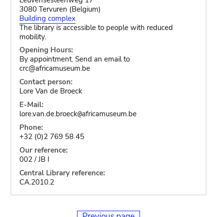
3080 Tervuren (Belgium)
Building complex
The library is accessible to people with reduced
mobility.
Opening Hours:
By appointment. Send an email to
crc@africamuseum.be
Contact person:
Lore Van de Broeck
E-Mail:
lore.van.de.broeck
africamuseum.be
@
Phone:
+32 (0)2 769 58 45
Our reference:
002 / JB I
Central Library reference:
CA.2010.2
Previous page