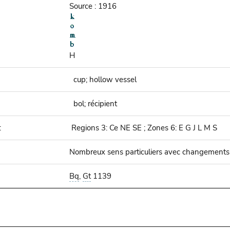
Source : 1916
H
cup; hollow vessel
bol; récipient
:
Regions 3: Ce NE SE ; Zones 6: E G J L M S
Nombreux sens particuliers avec changements 
Bq
,
Gt
1139