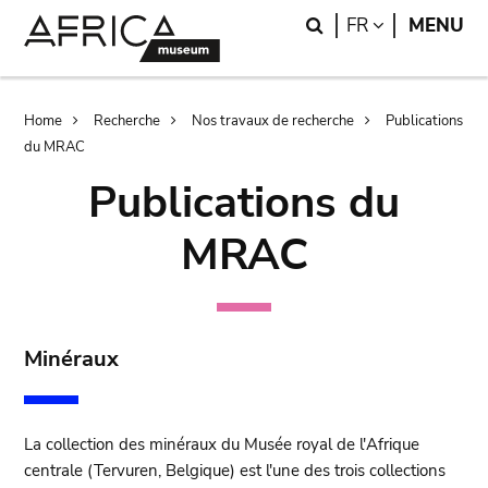
Skip
Skip
Search
LANGUAGE
FR
MENU
to
to
main
search
content
Breadcrumb
Home
Recherche
Nos travaux de recherche
Publications
du MRAC
Publications du
MRAC
Minéraux
La collection des minéraux du Musée royal de l'Afrique
centrale (Tervuren, Belgique) est l'une des trois collections