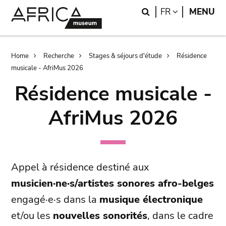
Skip
Skip
Search
LANGUAGE
FR
MENU
to
to
main
search
content
Breadcrumb
Home
Recherche
Stages & séjours d'étude
Résidence
musicale - AfriMus 2026
Résidence musicale -
AfriMus 2026
Appel à résidence destiné aux
musicien·ne·s/artistes sonores afro-belges
engagé·e·s dans la
musique électronique
et/ou les
nouvelles sonorités
, dans le cadre