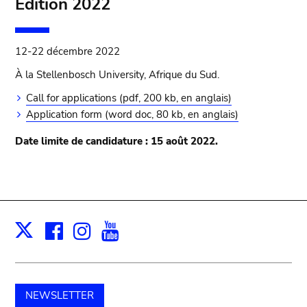
Édition 2022
12-22 décembre 2022
À la Stellenbosch University, Afrique du Sud.
Call for applications (pdf, 200 kb, en anglais)
Application form (word doc, 80 kb, en anglais)
Date limite de candidature : 15 août 2022.
Facebook
Instagram
Youtube
Print
X
NEWSLETTER