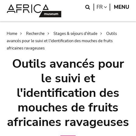
Skip
Skip
Search
LANGUAGE
FR
MENU
to
to
main
search
content
Breadcrumb
Home
Recherche
Stages & séjours d'étude
Outils
avancés pour le suivi et l'identification des mouches de fruits
africaines ravageuses
Outils avancés pour
le suivi et
l'identification des
mouches de fruits
africaines ravageuses