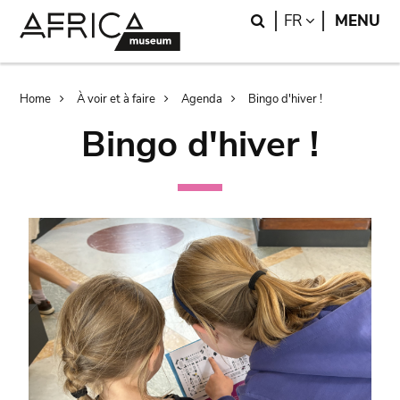
Skip
Skip
Search
LANGUAGE
FR
MENU
to
to
main
search
content
Breadcrumb
Home
À voir et à faire
Agenda
Bingo d'hiver !
Bingo d'hiver !