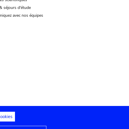
& séjours d'étude
iquez avec nos équipes
cookies
s juridiques
Déclaration d'accessibilité