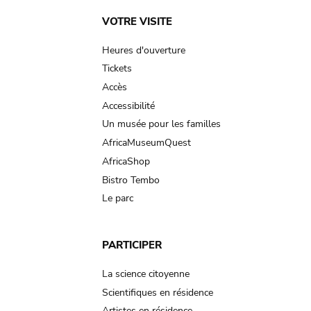
Main
VOTRE VISITE
navigation
Heures d'ouverture
Tickets
Accès
Accessibilité
Un musée pour les familles
AfricaMuseumQuest
AfricaShop
Bistro Tembo
Le parc
PARTICIPER
La science citoyenne
Scientifiques en résidence
Artistes en résidence