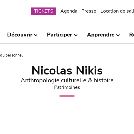
Submenu
TICKETS
Agenda
Presse
Location de sal
Découvrir
Participer
Apprendre
R
 du personnel
Nicolas Nikis
Anthropologie culturelle & histoire
Patrimoines