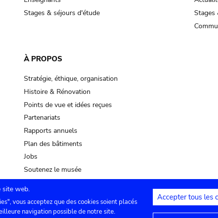
Stages & séjours d'étude
Stages 
Commun
À PROPOS
Stratégie, éthique, organisation
Histoire & Rénovation
Points de vue et idées reçues
Partenariats
Rapports annuels
Plan des bâtiments
Jobs
Soutenez le musée
 site web.
Accepter tous les 
ies", vous acceptez que des cookies soient placés
lles
Contact
Paramètres de confidentialité
Mention
eilleure navigation possible de notre site.