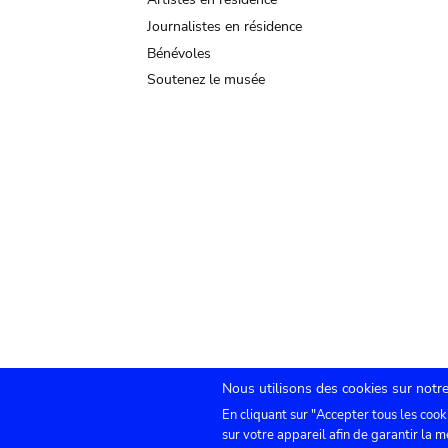
Journalistes en résidence
Bénévoles
Soutenez le musée
Nous utilisons des cookies sur notre
En cliquant sur "Accepter tous les cook
Submenu
TICKETS
Agenda
Presse
Location de sa
sur votre appareil afin de garantir la m