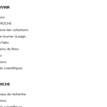
UVRIR
ions
 PROCHE
nce des collections
e tourner la page…
Talks
ions de films
ts
tions
és scientifiques
ERCHE
vaux de recherche
tions
és scientifiques