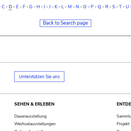
-
C
-
D
-
E
-
F
-
G
-
H
-
I
-
J
-
K
-
L
-
M
-
N
-
O
-
P
-
Q
-
R
-
S
-
T
-
U
Back to Search page
Unterstützen Sie uns
SEHEN & ERLEBEN
ENTD
Dauerausstellung
Samml
Wechselausstellungen
Projek