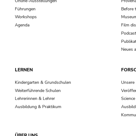
Online-Ausstellungen
Provena
Führungen
Before 
Workshops
Museum
Agenda
Film di
Podcas
Publika
Neues a
LERNEN
FORS
Kindergarten & Grundschulen
Unsere
Weiterführende Schulen
Veröffe
Lehrerinnen & Lehrer
Science
Ausbildung & Praktikum
Ausbild
Kommun
ÜBER UNS