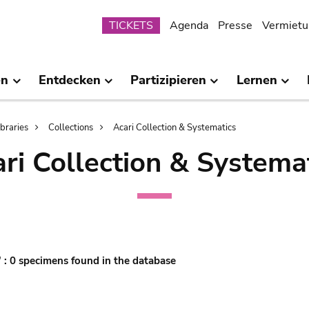
Submenu
TICKETS
Agenda
Presse
Vermietu
en
Entdecken
Partizipieren
Lernen
ibraries
Collections
Acari Collection & Systematics
ri Collection & Systema
' : 0 specimens found in the database