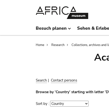
Skip
Skip
to
to
main
search
content
Besuch planen
Sehen & Erleb
Breadcrumb
Home
Research
Collections, archives and l
Aca
Search
|
Contact persons
Browse by 'Country' starting with letter 'D
Sort by :
Sort