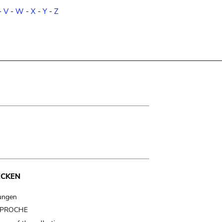
-
V
-
W
-
X
-
Y
-
Z
ECKEN
ungen
t PROCHE