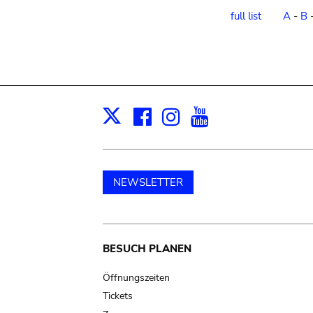
order
full list
A
-
B
Facebook
Instagram
Youtube
Print
X
NEWSLETTER
Main
BESUCH PLANEN
navigation
Öffnungszeiten
Tickets