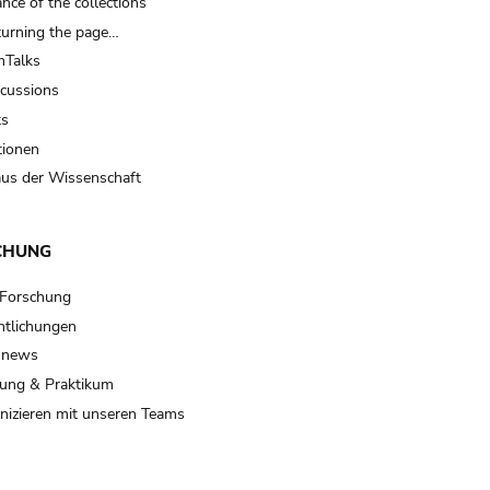
nce of the collections
turning the page…
Talks
scussions
ts
tionen
us der Wissenschaft
CHUNG
 Forschung
ntlichungen
 news
ung & Praktikum
izieren mit unseren Teams