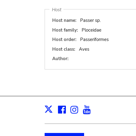
Host
Host name:
Passer sp.
Host family:
Ploceidae
Host order:
Passeriformes
Host class:
Aves
Author:
Facebook
Instagram
Youtube
Print
X