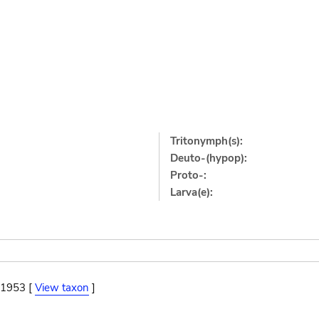
Tritonymph(s):
Deuto-(hypop):
Proto-:
Larva(e):
 1953 [
View taxon
]