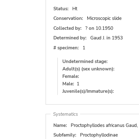
Status:
Ht
Conservation:
Microscopic slide
Collected by:
?
on
10.1950
Determined by:
Gaud J.
in
1953
# specimen:
1
Undetermined stage:
Adult(s) (sex unknown):
Female:
Male:
1
Juvenile(s)/Immature(s):
Systematics
Name:
Proctophyllodes africanus Gaud,
Subfamily:
Proctophyllodinae