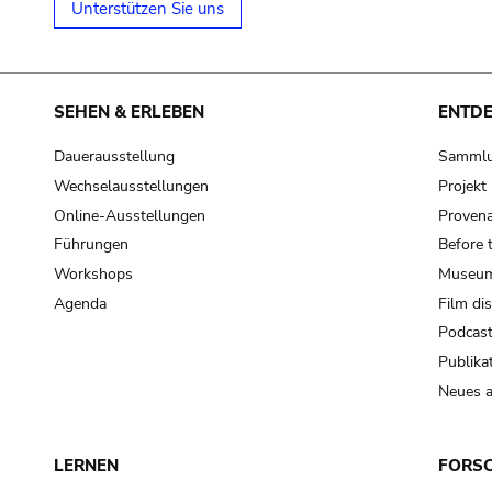
Unterstützen Sie uns
SEHEN & ERLEBEN
ENTD
Dauerausstellung
Samml
Wechselausstellungen
Projek
Online-Ausstellungen
Provena
Führungen
Before 
Workshops
Museum
Agenda
Film di
Podcas
Publika
Neues a
LERNEN
FORS