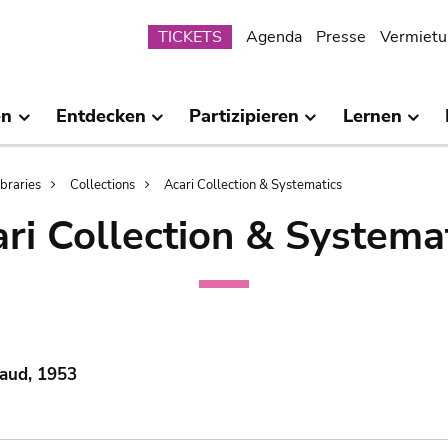
Submenu
TICKETS
Agenda
Presse
Vermietu
en
Entdecken
Partizipieren
Lernen
ibraries
Collections
Acari Collection & Systematics
ri Collection & Systema
Gaud, 1953