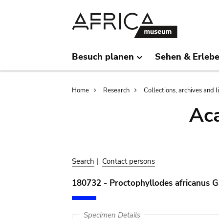
Skip
Skip
to
to
main
search
content
Besuch planen
Sehen & Erleb
Breadcrumb
Home
Research
Collections, archives and l
Aca
Search
|
Contact persons
180732 - Proctophyllodes africanus 
Specimen Details