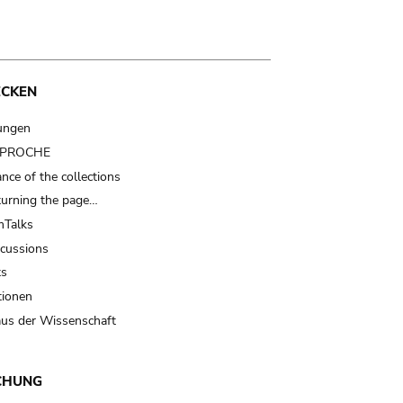
ECKEN
ungen
t PROCHE
nce of the collections
turning the page…
Talks
scussions
ts
tionen
us der Wissenschaft
CHUNG