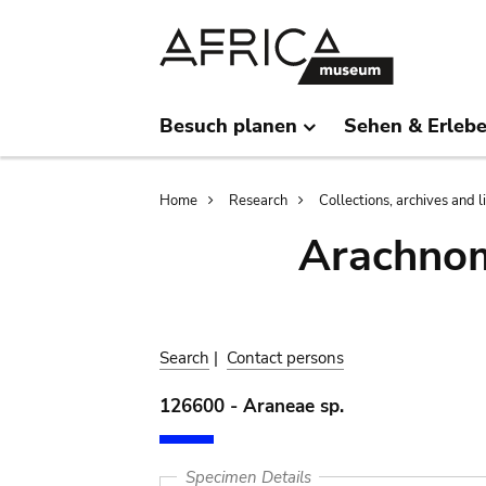
Skip
Skip
to
to
main
search
content
Besuch planen
Sehen & Erleb
Breadcrumb
Home
Research
Collections, archives and l
Arachnom
Search
|
Contact persons
126600 - Araneae sp.
Specimen Details