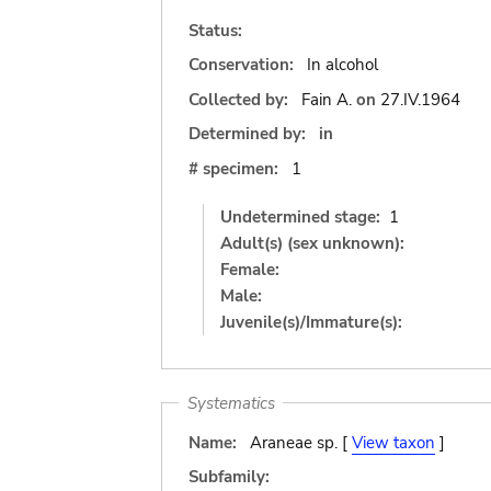
Status:
Conservation:
In alcohol
Collected by:
Fain A.
on
27.IV.1964
Determined by:
in
# specimen:
1
Undetermined stage:
1
Adult(s) (sex unknown):
Female:
Male:
Juvenile(s)/Immature(s):
Systematics
Name:
Araneae sp. [
View taxon
]
Subfamily: