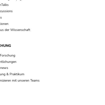
Talks
scussions
ts
tionen
us der Wissenschaft
CHUNG
 Forschung
ntlichungen
 news
ung & Praktikum
izieren mit unseren Teams