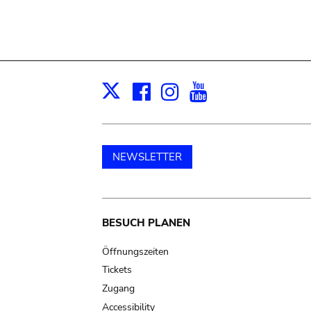
Facebook
Instagram
Youtube
Print
X
NEWSLETTER
Main
BESUCH PLANEN
navigation
Öffnungszeiten
Tickets
Zugang
Accessibility