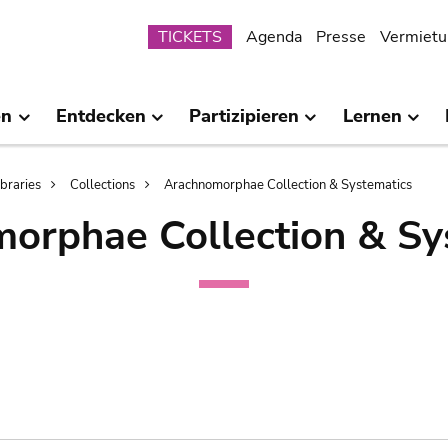
Submenu
TICKETS
Agenda
Presse
Vermietu
en
Entdecken
Partizipieren
Lernen
ibraries
Collections
Arachnomorphae Collection & Systematics
orphae Collection & Sy