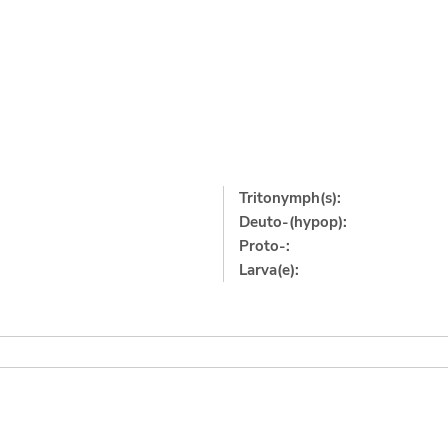
Tritonymph(s):
Deuto-(hypop):
Proto-:
Larva(e):