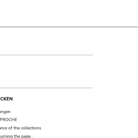
ECKEN
ungen
t PROCHE
nce of the collections
turning the page…