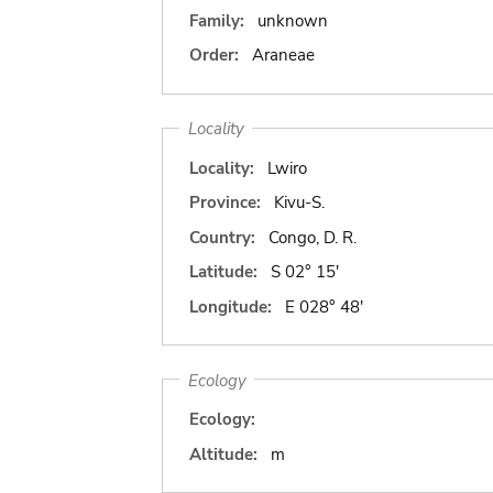
Family:
unknown
Order:
Araneae
Locality
Locality:
Lwiro
Province:
Kivu-S.
Country:
Congo, D. R.
Latitude:
S 02° 15'
Longitude:
E 028° 48'
Ecology
Ecology:
Altitude:
m